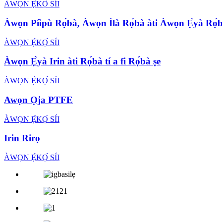
ÀWỌN Ẹ̀KỌ́ SÍI
Àwọn Píìpù Rọ́bà, Àwọn Ìlà Rọ́bà àti Àwọn Ẹ̀yà Rọ́
ÀWỌN Ẹ̀KỌ́ SÍI
Àwọn Ẹ̀yà Irin àti Rọ́bà tí a fi Rọ́bà ṣe
ÀWỌN Ẹ̀KỌ́ SÍI
Awọn Ọja PTFE
ÀWỌN Ẹ̀KỌ́ SÍI
Irin Rirọ
ÀWỌN Ẹ̀KỌ́ SÍI