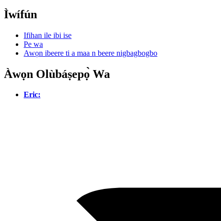
Ìwífún
Ifihan ile ibi ise
Pe wa
Awọn ibeere ti a maa n beere nigbagbogbo
Àwọn Olùbáṣepọ̀ Wa
Eric: