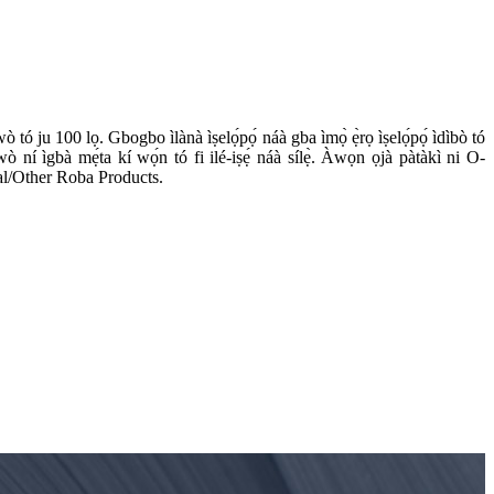
ò tó ju 100 lọ. Gbogbo ìlànà ìṣelọ́pọ́ náà gba ìmọ̀ ẹ̀rọ ìṣelọ́pọ́ ìdìbò tó
ní ìgbà mẹ́ta kí wọ́n tó fi ilé-iṣẹ́ náà sílẹ̀. Àwọn ọjà pàtàkì ni O-
/Other Roba Products.