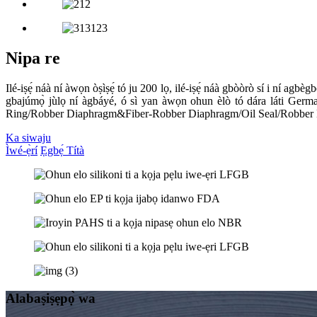
Nipa re
Ilé-iṣẹ́ náà ní àwọn òṣìṣẹ́ tó ju 200 lọ, ilé-iṣẹ́ náà gbòòrò sí i ní agbè
gbajúmọ̀ jùlọ ní àgbáyé, ó sì yan àwọn ohun èlò tó dára láti Germany
Ring/Robber Diaphragm&Fiber-Robber Diaphragm/Oil Seal/Robber H
Ka siwaju
Ìwé-ẹ̀rí
Ẹgbẹ́ Títà
Alabaṣiṣẹpọ̀ wa