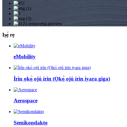
Iṣẹ́ rẹ
eMobility
Ìrìn ọkọ̀ ojú irin (Ọkọ̀ ojú irin iyara giga)
Aerospace
Semikondaktọ