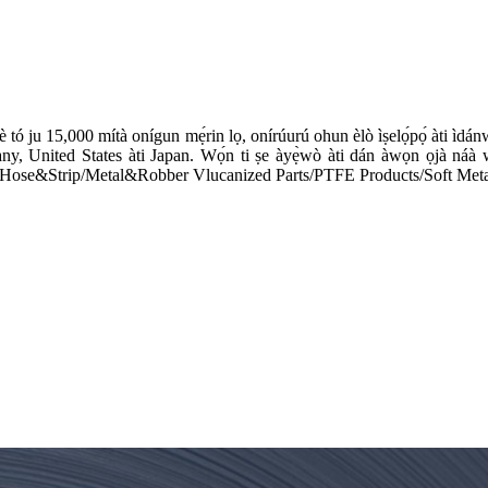
gbè tó ju 15,000 mítà onígun mẹ́rin lọ, onírúurú ohun èlò ìṣelọ́pọ́ àti ìdánw
, United States àti Japan. Wọ́n ti ṣe àyẹ̀wò àti dán àwọn ọjà náà wò 
ose&Strip/Metal&Robber Vlucanized Parts/PTFE Products/Soft Metal