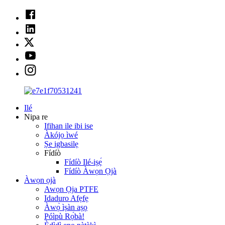
Ilé
Nipa re
Ifihan ile ibi ise
Àkójọ ìwé
Ṣe igbasilẹ
Fídíò
Fídíò Ilé-iṣẹ́
Fídíò Àwọn Ọjà
Àwọn ọjà
Awọn Ọja PTFE
Idaduro Afẹfẹ
Àwọ̀ ìṣàn aṣọ
Póìpù Rọ́bà!