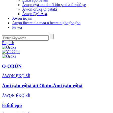
Èdìdì epo pàtàkì
Àwọn ẹ̀yà ara tí a fi irin ṣe tí a fi rọ́bà ṣe
Àwọn òrùka O pàtàkì
Àwọn Ẹ̀yà Àṣà
Awọn iroyin
Awọn ibeere ti a maa n beere nigbagbogbo
Pe wa
English
O-ORÙN
ÀWỌN Ẹ̀KỌ́ SÍI
Àmì ìṣàn rọ́bà àti Okùn-Àmì ìṣàn rọ́bà
ÀWỌN Ẹ̀KỌ́ SÍI
Èdìdì epo