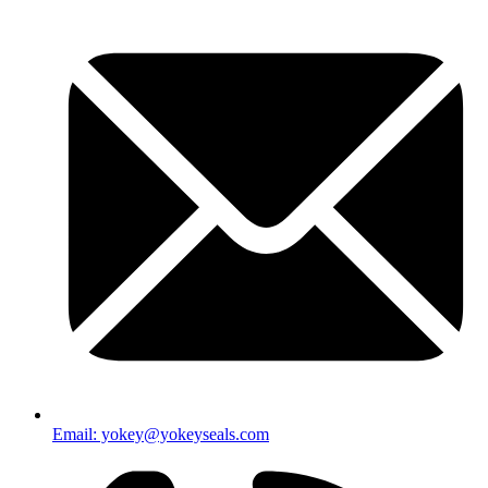
Email: yokey@yokeyseals.com