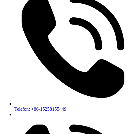
Telefon: +86-15258155449