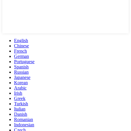
English
Chinese
French
German
Portuguese
Spanish
Russian
Japanese
Korean
Arabic
Irish
Greek
Turkish
Italian
Danish
Romanian
Indonesian
Czech