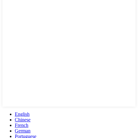
English
Chinese
French
German
Portuguese