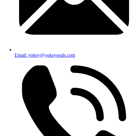
Email: yokey@yokeyseals.com