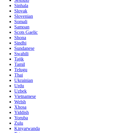
Sesotho
Sinhala
Slovak
Slovenian
Somali
Samoan
Scots Gaelic
Shona
Sindhi
Sundanese
Swahili
Tajik
Tamil
Telugu
Thai
Ukrainian
Urdu
Uzbek
Vietnamese
Welsh
Xhosa
Yiddish
Yoruba
Zulu
Kinyarwanda