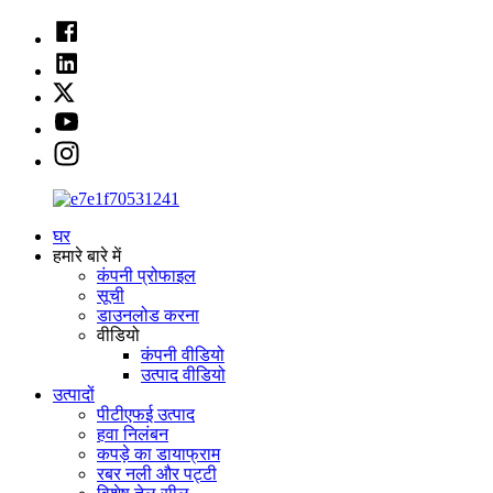
घर
हमारे बारे में
कंपनी प्रोफाइल
सूची
डाउनलोड करना
वीडियो
कंपनी वीडियो
उत्पाद वीडियो
उत्पादों
पीटीएफई उत्पाद
हवा निलंबन
कपड़े का डायाफ्राम
रबर नली और पट्टी