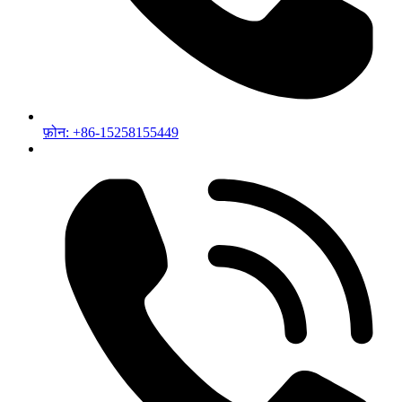
फ़ोन: +86-15258155449