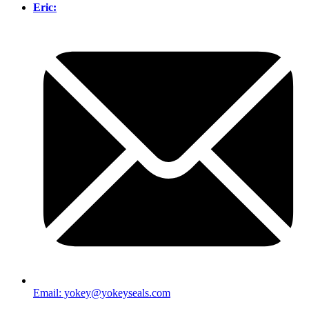
Eric:
Email: yokey@yokeyseals.com