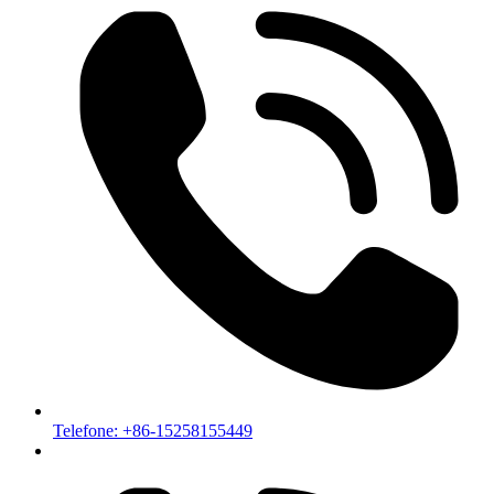
Telefone: +86-15258155449