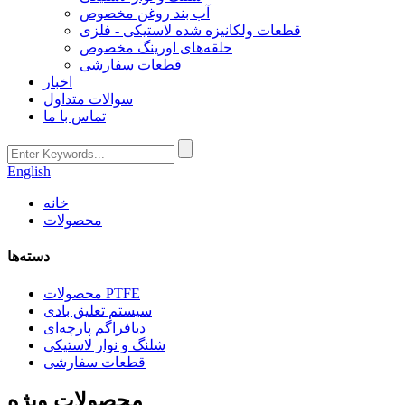
آب بند روغن مخصوص
قطعات ولکانیزه شده لاستیکی - فلزی
حلقه‌های اورینگ مخصوص
قطعات سفارشی
اخبار
سوالات متداول
تماس با ما
English
خانه
محصولات
دسته‌ها
محصولات PTFE
سیستم تعلیق بادی
دیافراگم پارچه‌ای
شلنگ و نوار لاستیکی
قطعات سفارشی
محصولات ویژه