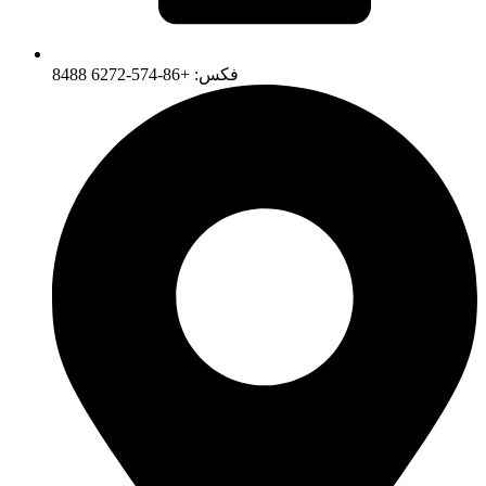
فکس: +86-574-6272 8488