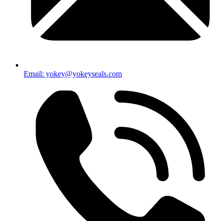
Email: yokey@yokeyseals.com