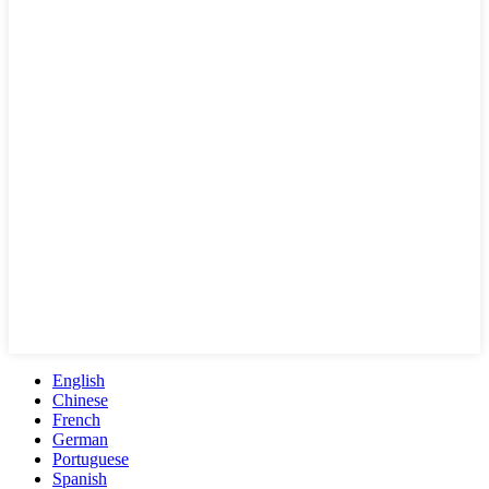
English
Chinese
French
German
Portuguese
Spanish