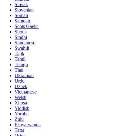
Slovak
Slovenian
Somali
Samoan
Scots Gaelic
Shona
Sindhi
Sundanese
Swahili
Tajik
Tamil
Telugu
Thai
Ukrainian
Urdu
Uzbek
Vietnamese
Welsh
Xhosa
Yiddish
Yoruba
Zulu
Kinyarwanda
Tatar
Oriya