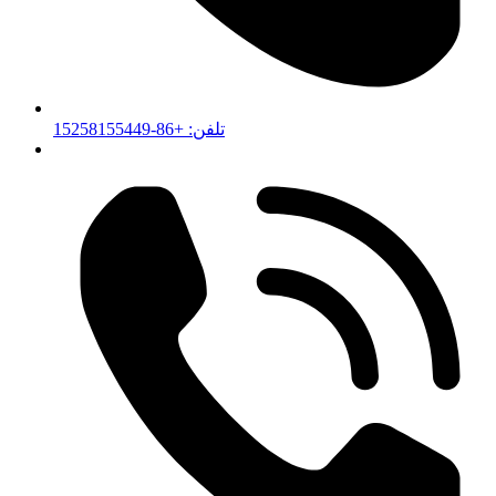
تلفن: +86-15258155449