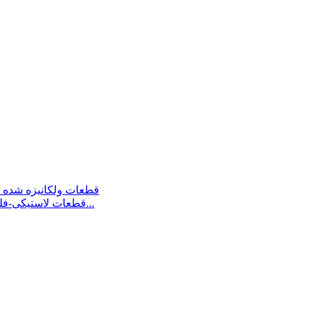
قطعات لاستیکی-فلزی جوش برقی زده شده با سرعت بالا راه آهن پنوماتیک...