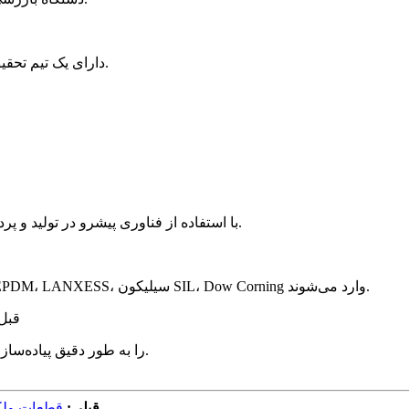
① دارای یک تیم تحقیق و توسعه و تولید مهر و موم از شرکت‌های ژاپنی و تایوانی است.
③ با استفاده از فناوری پیشرو در تولید و پردازش بین‌المللی، فناوری تولید از ژاپن و آلمان سرچشمه می‌گیرد.
① تمام مواد اولیه از: لاستیک نیتریل NBR، Bayer، FKM، DuPont، EPDM، LANXESS، سیلیکون SIL، Dow Corning وارد می‌شوند.
② قبل از
③ سیستم مدیریت کیفیت بین‌المللی ISO9001 و IATF16949 را به طور دقیق پیاده‌سازی کنید.
قبلی:
قطعات ولکا