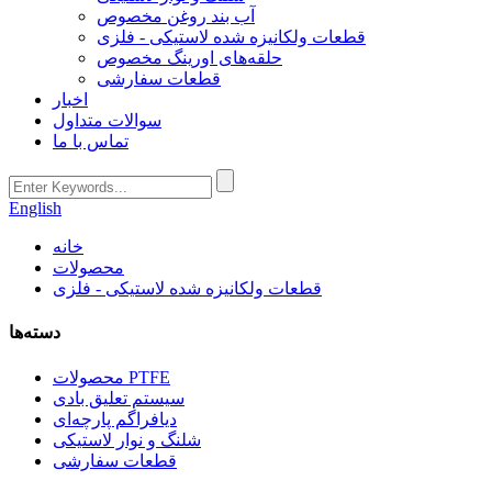
آب بند روغن مخصوص
قطعات ولکانیزه شده لاستیکی - فلزی
حلقه‌های اورینگ مخصوص
قطعات سفارشی
اخبار
سوالات متداول
تماس با ما
English
خانه
محصولات
قطعات ولکانیزه شده لاستیکی - فلزی
دسته‌ها
محصولات PTFE
سیستم تعلیق بادی
دیافراگم پارچه‌ای
شلنگ و نوار لاستیکی
قطعات سفارشی