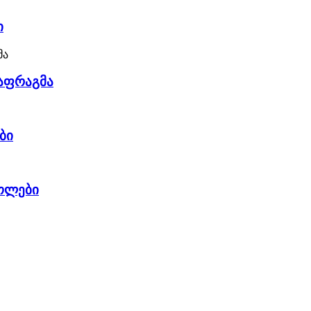
ი
იაფრაგმა
ბი
ოლები