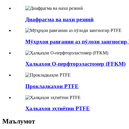
Диафрагма ва нахи резинӣ
Мӯҳрҳои равғании аз пӯлоди зангногир
Ҳалқаҳои O-перфторэластомер (FFKM)
Прокладкаҳои PTFE
Ҳалқаҳои эҳтиётии PTFE
Маълумот