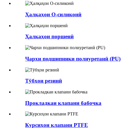
Ҳалқаҳои O-силиконӣ
Ҳалқаҳои поршенӣ
Чархи подшипники полиуретанӣ (PU)
Тӯбҳои резинӣ
Прокладкаи клапани бабочка
Курсиҳои клапани PTFE