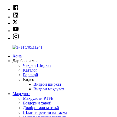
Хона
Дар бораи мо
Чеҳраи Ширкат
Каталог
Боргирӣ
Видео
Видеои ширкат
Видеои маҳсулот
Маҳсулот
Маҳсулоти PTFE
Боздории ҳавоӣ
Диафрагмаи матоъӣ
Шланги резинӣ ва тасма