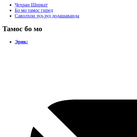
Чеҳраи Ширкат
Бо мо тамос гиред
Саволҳои зуд-зуд додашаванда
Тамос бо мо
Эрик: