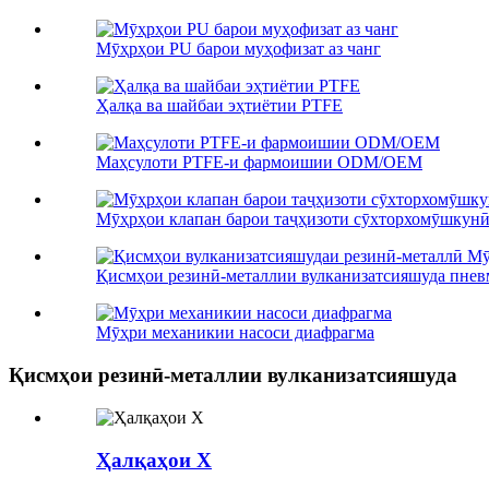
Мӯҳрҳои PU барои муҳофизат аз чанг
Ҳалқа ва шайбаи эҳтиётии PTFE
Маҳсулоти PTFE-и фармоишии ODM/OEM
Мӯҳрҳои клапан барои таҷҳизоти сӯхторхомӯшкун
Қисмҳои резинӣ-металлии вулканизатсияшуда пневм
Мӯҳри механикии насоси диафрагма
Қисмҳои резинӣ-металлии вулканизатсияшуда
Ҳалқаҳои X