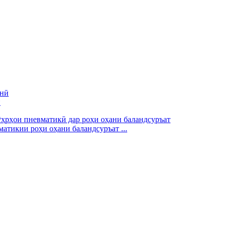
ӣ
атикии роҳи оҳани баландсуръат ...