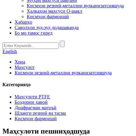
Мӯҳри махсуси равғанӣ
Қисмҳои резинӣ-металлии вулканизатсияшуда
Ҳалқаҳои махсуси O-шакл
Қисмҳои фармоишӣ
Хабарҳо
Саволҳои зуд-зуд додашаванда
Бо мо тамос гиред
English
Хона
Маҳсулот
Қисмҳои резинӣ-металлии вулканизатсияшуда
Категорияҳо
Маҳсулоти PTFE
Боздории ҳавоӣ
Диафрагмаи матоъӣ
Шланги резинӣ ва тасма
Қисмҳои фармоишӣ
Маҳсулоти пешниҳодшуда