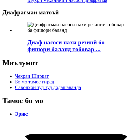
Мӯҳри механикии насоси диафрагма
Диафрагмаи матоъӣ
Диаф насоси нахи резинӣ бо
фишори баланд тобовар ...
Маълумот
Чеҳраи Ширкат
Бо мо тамос гиред
Саволҳои зуд-зуд додашаванда
Тамос бо мо
Эрик: