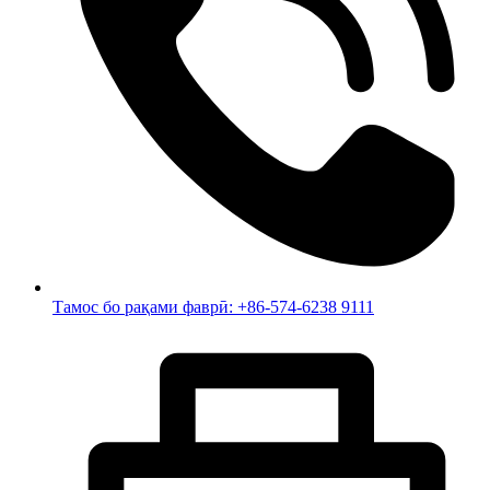
Тамос бо рақами фаврӣ: +86-574-6238 9111