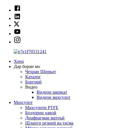
Хона
Дар бораи мо
Чеҳраи Ширкат
Каталог
Боргирӣ
Видео
Видеои ширкат
Видеои маҳсулот
Маҳсулот
Маҳсулоти PTFE
Боздории ҳавоӣ
Диафрагмаи матоъӣ
Шланги резинӣ ва тасма