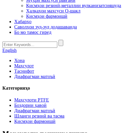
Мӯҳри махсуси равғанӣ
Қисмҳои резинӣ-металлии вулканизатсияшуда
Ҳалқаҳои махсуси O-шакл
Қисмҳои фармоишӣ
Хабарҳо
Саволҳои зуд-зуд додашаванда
Бо мо тамос гиред
English
Хона
Маҳсулот
Таснифот
Диафрагмаи матоъӣ
Категорияҳо
Маҳсулоти PTFE
Боздории ҳавоӣ
Диафрагмаи матоъӣ
Шланги резинӣ ва тасма
Қисмҳои фармоишӣ