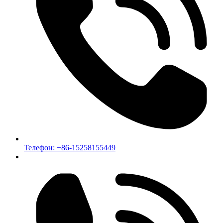
Телефон: +86-15258155449