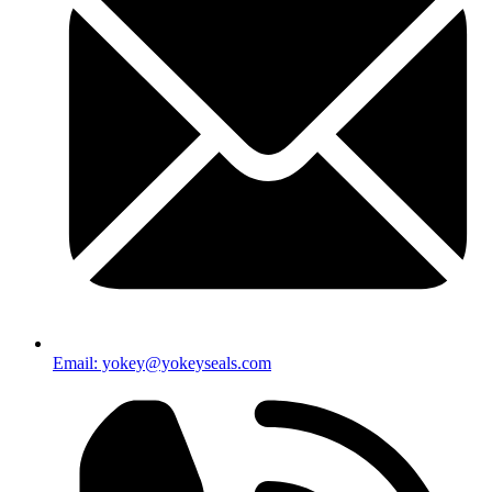
Email: yokey@yokeyseals.com