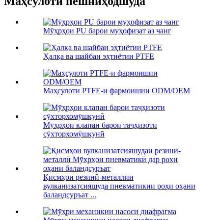
Маҳсулоти пешниҳодшуда
Мӯҳрҳои PU барои муҳофизат аз чанг
Ҳалқа ва шайбаи эҳтиётии PTFE
Маҳсулоти PTFE-и фармоишии ODM/OEM
Мӯҳрҳои клапан барои таҷҳизоти
сӯхторхомӯшкунӣ
Қисмҳои резинӣ-металлии
вулканизатсияшуда пневматикии роҳи оҳани
баландсуръат ...