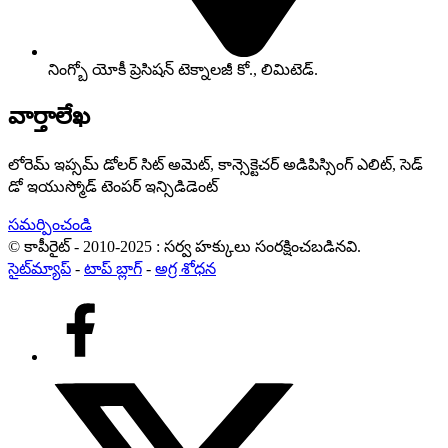
నింగ్బో యోకీ ప్రెసిషన్ టెక్నాలజీ కో., లిమిటెడ్.
వార్తాలేఖ
లోరెమ్ ఇప్సమ్ డోలర్ సిట్ అమెట్, కాన్సెక్టెచర్ అడిపిస్సింగ్ ఎలిట్, సెడ్
డో ఇయుస్మోడ్ టెంపర్ ఇన్సిడిడెంట్
సమర్పించండి
© కాపీరైట్ - 2010-2025 : సర్వ హక్కులు సంరక్షించబడినవి.
సైట్‌మ్యాప్
-
టాప్ బ్లాగ్
-
అగ్ర శోధన