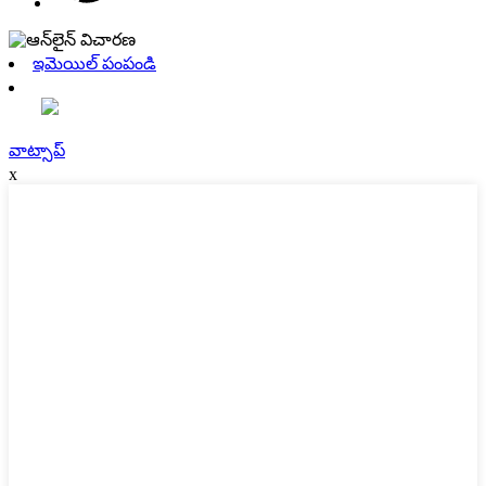
ఇమెయిల్ పంపండి
వాట్సాప్
x