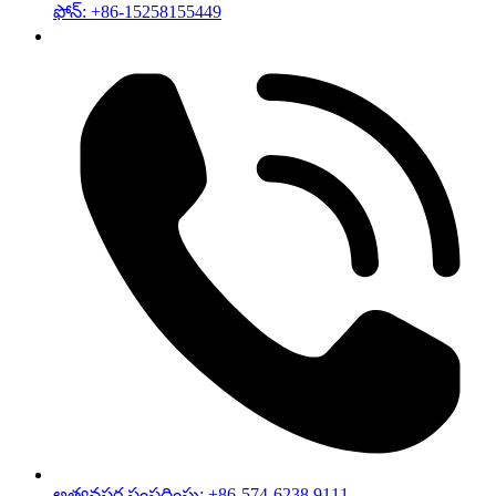
ఫోన్: +86-15258155449
అత్యవసర సంప్రదింపు: +86-574-6238 9111