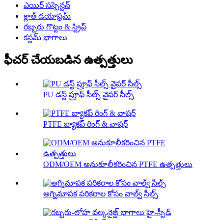
ఎయిర్ సస్పెన్షన్
క్లాత్ డయాఫ్రమ్
రబ్బరు గొట్టం & స్ట్రిప్
కస్టమ్ భాగాలు
ఫీచర్ చేయబడిన ఉత్పత్తులు
PU డస్ట్ ప్రూఫ్ సీల్స్ వైపర్ సీల్స్
PTFE బ్యాకప్ రింగ్ & వాషర్
ODM/OEM అనుకూలీకరించిన PTFE ఉత్పత్తులు
అగ్నిమాపక పరికరాల కోసం వాల్వ్ సీల్స్