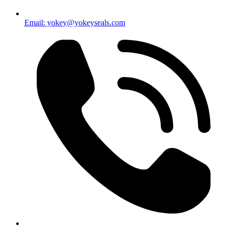
Email: yokey@yokeyseals.com