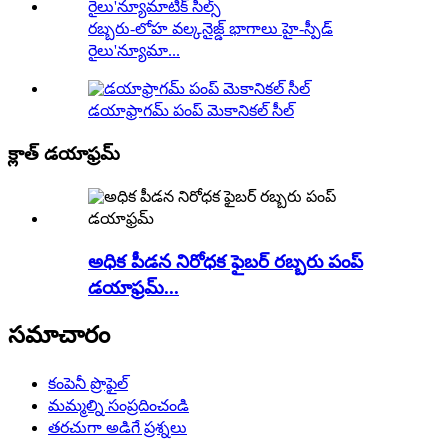
రబ్బరు-లోహ వల్కనైజ్డ్ భాగాలు హై-స్పీడ్
రైలు'న్యూమా...
డయాఫ్రాగమ్ పంప్ మెకానికల్ సీల్
క్లాత్ డయాఫ్రమ్
అధిక పీడన నిరోధక ఫైబర్ రబ్బరు పంప్
డయాఫ్రమ్...
సమాచారం
కంపెనీ ప్రొఫైల్
మమ్మల్ని సంప్రదించండి
తరచుగా అడిగే ప్రశ్నలు