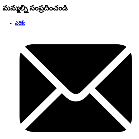
మమ్మల్ని సంప్రదించండి
ఎరిక్: