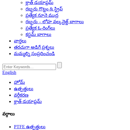
క్లాత్ డయాఫ్రమ్
రబ్బరు గొట్టం & స్ట్రిప్
ప్రత్యేక నూనె ముద్ర
రబ్బరు – లోహ వల్కనైజ్డ్ భాగాలు
ప్రత్యేక ఓ-రింగ్‌లు
కస్టమ్ భాగాలు
వార్తలు
తరచుగా అడిగే ప్రశ్నలు
మమ్మల్ని సంప్రదించండి
English
హోమ్
ఉత్పత్తులు
వర్గీకరణ
క్లాత్ డయాఫ్రమ్
వర్గాలు
PTFE ఉత్పత్తులు