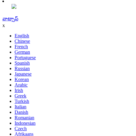
వాట్సాప్
x
English
Chinese
French
German
Portuguese
Spanish
Russian
Japanese
Korean
Arabic
Irish
Greek
Turkish
Italian
Danish
Romanian
Indonesian
Czech
Afrikaans