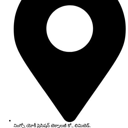
నింగ్బో యోకీ ప్రెసిషన్ టెక్నాలజీ కో., లిమిటెడ్.