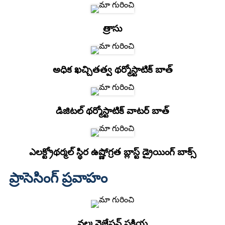
త్రాసు
అధిక ఖచ్చితత్వ థర్మోస్టాటిక్ బాత్
డిజిటల్ థర్మోస్టాటిక్ వాటర్ బాత్
ఎలక్ట్రోథర్మల్ స్థిర ఉష్ణోగ్రత బ్లాస్ట్ డ్రైయింగ్ బాక్స్
ప్రాసెసింగ్ ప్రవాహం
వల్కనైజేషన్ ప్రక్రియ