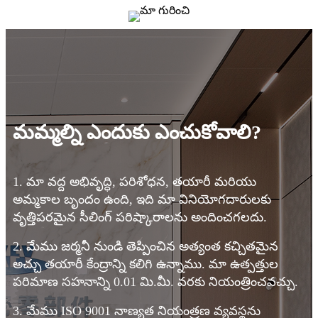
మమ్మల్ని ఎందుకు ఎంచుకోవాలి?
1. మా వద్ద అభివృద్ధి, పరిశోధన, తయారీ మరియు
అమ్మకాల బృందం ఉంది, ఇది మా వినియోగదారులకు
వృత్తిపరమైన సీలింగ్ పరిష్కారాలను అందించగలదు.
2. మేము జర్మనీ నుండి తెప్పించిన అత్యంత కచ్చితమైన
అచ్చు తయారీ కేంద్రాన్ని కలిగి ఉన్నాము. మా ఉత్పత్తుల
పరిమాణ సహనాన్ని 0.01 మి.మీ. వరకు నియంత్రించవచ్చు.
3. మేము ISO 9001 నాణ్యత నియంత్రణ వ్యవస్థను