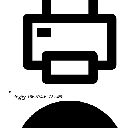
ఫ్యాక్స్: +86-574-6272 8488