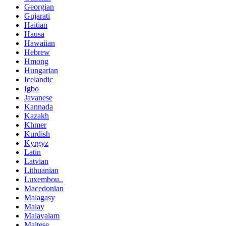
Georgian
Gujarati
Haitian
Hausa
Hawaiian
Hebrew
Hmong
Hungarian
Icelandic
Igbo
Javanese
Kannada
Kazakh
Khmer
Kurdish
Kyrgyz
Latin
Latvian
Lithuanian
Luxembou..
Macedonian
Malagasy
Malay
Malayalam
Maltese