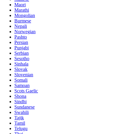
Maori
Marathi
Mongolian
Burmese
Nepali
Norwegian
Pashto
Persian
Punjabi
Serbian
Sesotho
Sinhala
Slovak
Slovenian
Somali
Samoan
Scots Gaelic
Shona
Sindhi
Sundanese
Swahili
Tajik
Tamil
Telugu
Thai