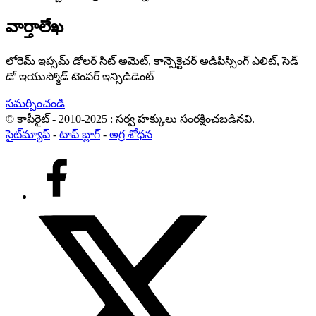
వార్తాలేఖ
లోరెమ్ ఇప్సమ్ డోలర్ సిట్ అమెట్, కాన్సెక్టెచర్ అడిపిస్సింగ్ ఎలిట్, సెడ్
డో ఇయుస్మోడ్ టెంపర్ ఇన్సిడిడెంట్
సమర్పించండి
© కాపీరైట్ - 2010-2025 : సర్వ హక్కులు సంరక్షించబడినవి.
సైట్‌మ్యాప్
-
టాప్ బ్లాగ్
-
అగ్ర శోధన