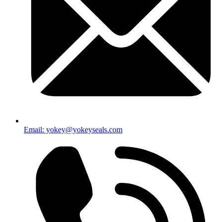
Email: yokey@yokeyseals.com