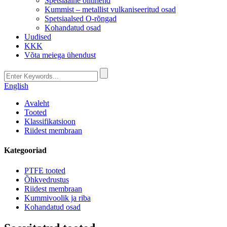
Spetsiaalne õlitihend
Kummist – metallist vulkaniseeritud osad
Spetsiaalsed O-rõngad
Kohandatud osad
Uudised
KKK
Võta meiega ühendust
English
Avaleht
Tooted
Klassifikatsioon
Riidest membraan
Kategooriad
PTFE tooted
Õhkvedrustus
Riidest membraan
Kummivoolik ja riba
Kohandatud osad