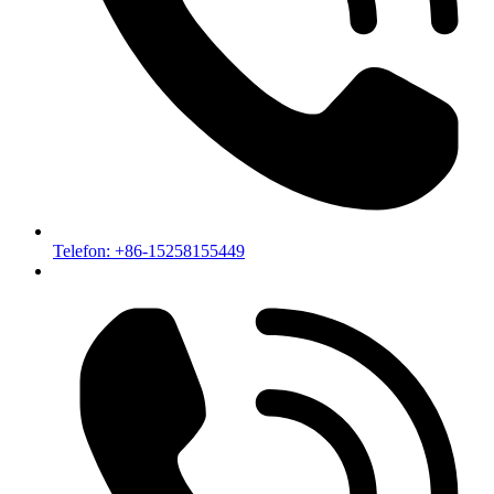
Telefon: +86-15258155449