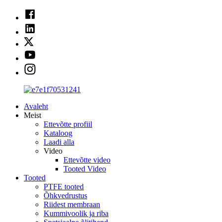
Avaleht
Meist
Ettevõtte profiil
Kataloog
Laadi alla
Video
Ettevõtte video
Tooted Video
Tooted
PTFE tooted
Õhkvedrustus
Riidest membraan
Kummivoolik ja riba