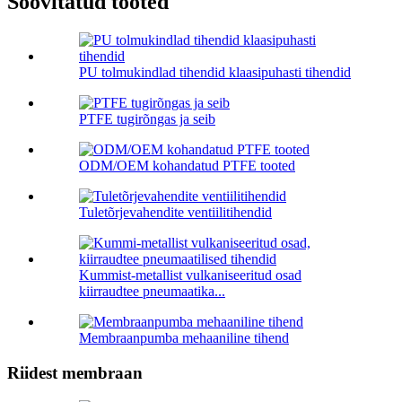
Soovitatud tooted
PU tolmukindlad tihendid klaasipuhasti tihendid
PTFE tugirõngas ja seib
ODM/OEM kohandatud PTFE tooted
Tuletõrjevahendite ventiilitihendid
Kummist-metallist vulkaniseeritud osad
kiirraudtee pneumaatika...
Membraanpumba mehaaniline tihend
Riidest membraan