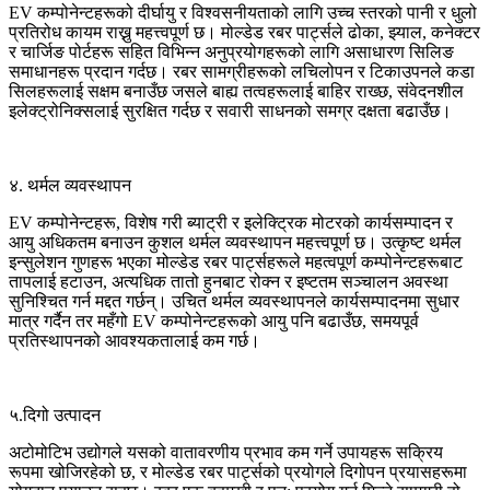
EV कम्पोनेन्टहरूको दीर्घायु र विश्वसनीयताको लागि उच्च स्तरको पानी र धुलो
प्रतिरोध कायम राख्नु महत्त्वपूर्ण छ। मोल्डेड रबर पार्ट्सले ढोका, झ्याल, कनेक्टर
र चार्जिङ पोर्टहरू सहित विभिन्न अनुप्रयोगहरूको लागि असाधारण सिलिङ
समाधानहरू प्रदान गर्दछ। रबर सामग्रीहरूको लचिलोपन र टिकाउपनले कडा
सिलहरूलाई सक्षम बनाउँछ जसले बाह्य तत्वहरूलाई बाहिर राख्छ, संवेदनशील
इलेक्ट्रोनिक्सलाई सुरक्षित गर्दछ र सवारी साधनको समग्र दक्षता बढाउँछ।
४. थर्मल व्यवस्थापन
EV कम्पोनेन्टहरू, विशेष गरी ब्याट्री र इलेक्ट्रिक मोटरको कार्यसम्पादन र
आयु अधिकतम बनाउन कुशल थर्मल व्यवस्थापन महत्त्वपूर्ण छ। उत्कृष्ट थर्मल
इन्सुलेशन गुणहरू भएका मोल्डेड रबर पार्ट्सहरूले महत्वपूर्ण कम्पोनेन्टहरूबाट
तापलाई हटाउन, अत्यधिक तातो हुनबाट रोक्न र इष्टतम सञ्चालन अवस्था
सुनिश्चित गर्न मद्दत गर्छन्। उचित थर्मल व्यवस्थापनले कार्यसम्पादनमा सुधार
मात्र गर्दैन तर महँगो EV कम्पोनेन्टहरूको आयु पनि बढाउँछ, समयपूर्व
प्रतिस्थापनको आवश्यकतालाई कम गर्छ।
५.दिगो उत्पादन
अटोमोटिभ उद्योगले यसको वातावरणीय प्रभाव कम गर्ने उपायहरू सक्रिय
रूपमा खोजिरहेको छ, र मोल्डेड रबर पार्ट्सको प्रयोगले दिगोपन प्रयासहरूमा