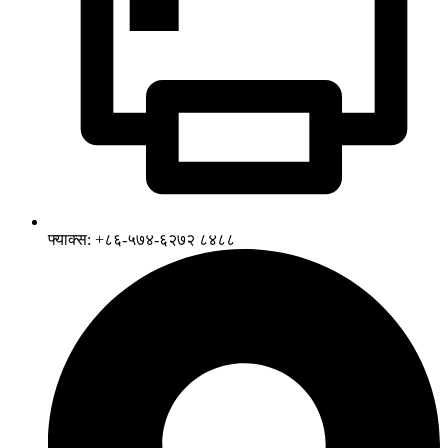
फ्याक्स: +८६-५७४-६२७२ ८४८८