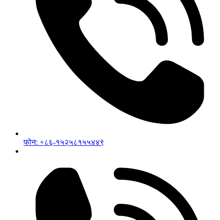
फोन: +८६-१५२५८१५५४४९