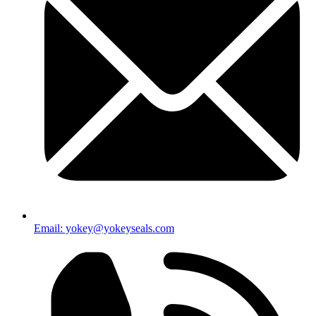
Email: yokey@yokeyseals.com