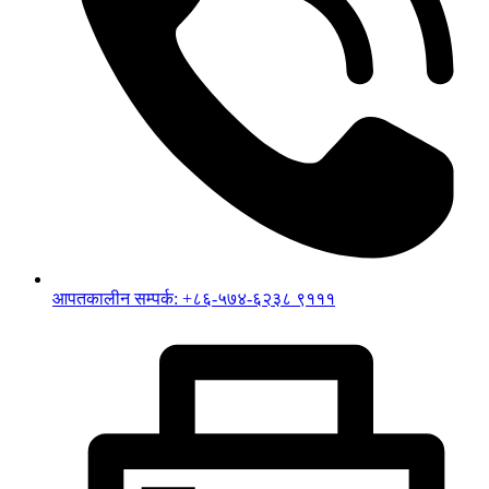
आपतकालीन सम्पर्क: +८६-५७४-६२३८ ९१११