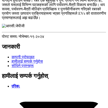
योगदान पुर्‍याउन सक्छ। रबर एक बहुमुखी र पुन: प्रयोग गर्न मिल्ने सामग्री हो,
जसले यसलाई विभिन्न घटकहरूको लागि पर्यावरण-मैत्री विकल्प बनाउँछ। थप
रूपमा, पर्यावरण-मैत्री मोल्डिंग प्रविधिहरू र पुनर्नवीनीकरण गरिएको रबरको
प्रयोग जस्ता उत्पादन प्रक्रियाहरूमा भएका प्रगतिहरूले EVs को वातावरणीय
प्रमाणहरूलाई अझ बढाउँछ।
पोस्ट समय: नोभेम्बर-१९-२०२४
जानकारी
कम्पनी प्रोफाइल
हामीलाई सम्पर्क गर्नुहोस
सोधिने प्रश्नहरू
हामीलाई सम्पर्क गर्नुहोस्
एरिक: