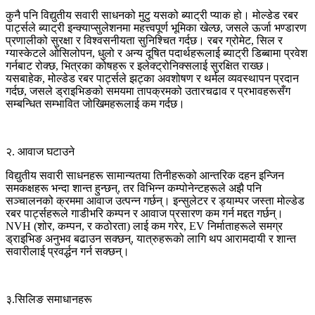
कुनै पनि विद्युतीय सवारी साधनको मुटु यसको ब्याट्री प्याक हो। मोल्डेड रबर
पार्ट्सले ब्याट्री इन्क्याप्सुलेशनमा महत्त्वपूर्ण भूमिका खेल्छ, जसले ऊर्जा भण्डारण
प्रणालीको सुरक्षा र विश्वसनीयता सुनिश्चित गर्दछ। रबर ग्रोमेट, सिल र
ग्यास्केटले ओसिलोपन, धुलो र अन्य दूषित पदार्थहरूलाई ब्याट्री डिब्बामा प्रवेश
गर्नबाट रोक्छ, भित्रका कोषहरू र इलेक्ट्रोनिक्सलाई सुरक्षित राख्छ।
यसबाहेक, मोल्डेड रबर पार्ट्सले झट्का अवशोषण र थर्मल व्यवस्थापन प्रदान
गर्दछ, जसले ड्राइभिङको समयमा तापक्रमको उतारचढाव र प्रभावहरूसँग
सम्बन्धित सम्भावित जोखिमहरूलाई कम गर्दछ।
२. आवाज घटाउने
विद्युतीय सवारी साधनहरू सामान्यतया तिनीहरूको आन्तरिक दहन इन्जिन
समकक्षहरू भन्दा शान्त हुन्छन्, तर विभिन्न कम्पोनेन्टहरूले अझै पनि
सञ्चालनको क्रममा आवाज उत्पन्न गर्छन्। इन्सुलेटर र ड्याम्पर जस्ता मोल्डेड
रबर पार्ट्सहरूले गाडीभरि कम्पन र आवाज प्रसारण कम गर्न मद्दत गर्छन्।
NVH (शोर, कम्पन, र कठोरता) लाई कम गरेर, EV निर्माताहरूले समग्र
ड्राइभिङ अनुभव बढाउन सक्छन्, यात्रुहरूको लागि थप आरामदायी र शान्त
सवारीलाई प्रवर्द्धन गर्न सक्छन्।
३.सिलिङ समाधानहरू