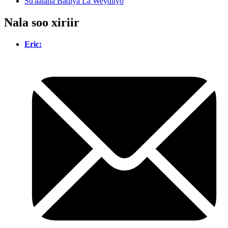
Su'aalaha Badiya La Weydiiyo
Nala soo xiriir
Eric: