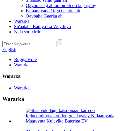
Shaabad saliid gaar ah
Qaybo caag ah oo bir ah oo la jarjaray
Faraantiyada O-ga Gaarka ah
Qaybaha Gaarka ah
Wararka
Su'aalaha Badiya La Weydiiyo
Nala soo xiriir
English
Bogga Hore
Wararka
Wararka
Wararka
Wararka