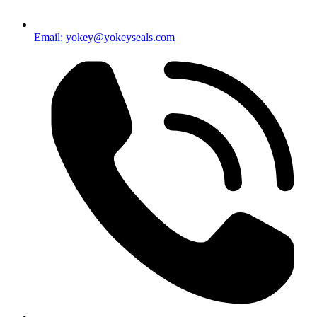
Email: yokey@yokeyseals.com