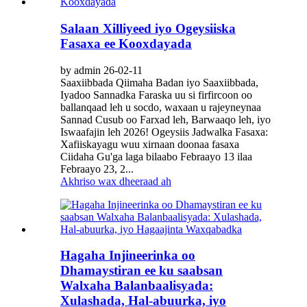
Salaan Xilliyeed iyo Ogeysiiska
Fasaxa ee Kooxdayada
by admin 26-02-11
Saaxiibbada Qiimaha Badan iyo Saaxiibbada,
Iyadoo Sannadka Faraska uu si firfircoon oo
ballanqaad leh u socdo, waxaan u rajeyneynaa
Sannad Cusub oo Farxad leh, Barwaaqo leh, iyo
Iswaafajin leh 2026! Ogeysiis Jadwalka Fasaxa:
Xafiiskayagu wuu xirnaan doonaa fasaxa
Ciidaha Gu'ga laga bilaabo Febraayo 13 ilaa
Febraayo 23, 2...
Akhriso wax dheeraad ah
Hagaha Injineerinka oo
Dhamaystiran ee ku saabsan
Walxaha Balanbaalisyada:
Xulashada, Hal-abuurka, iyo