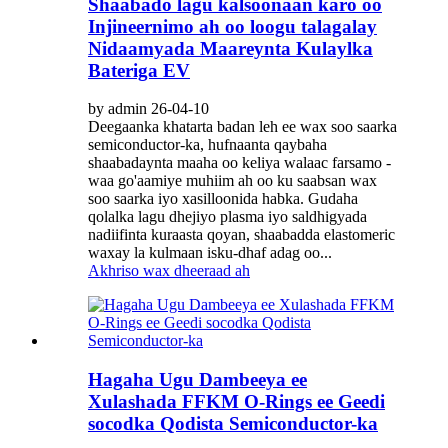
Shaabado lagu kalsoonaan karo oo
Injineernimo ah oo loogu talagalay
Nidaamyada Maareynta Kulaylka
Bateriga EV
by admin 26-04-10
Deegaanka khatarta badan leh ee wax soo saarka
semiconductor-ka, hufnaanta qaybaha
shaabadaynta maaha oo keliya walaac farsamo -
waa go'aamiye muhiim ah oo ku saabsan wax
soo saarka iyo xasilloonida habka. Gudaha
qolalka lagu dhejiyo plasma iyo saldhigyada
nadiifinta kuraasta qoyan, shaabadda elastomeric
waxay la kulmaan isku-dhaf adag oo...
Akhriso wax dheeraad ah
Hagaha Ugu Dambeeya ee
Xulashada FFKM O-Rings ee Geedi
socodka Qodista Semiconductor-ka