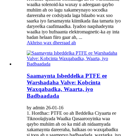
waalka solenoid-ka waxay u adeegaan qaybo
muhiim ah oo lagu xakameynayo socodka
dareeraha ee codsiyada laga bilaabo wax soo
saarka iyo farsamaynta kiimikada ilaa tamarta iyo
daryeelka caafimaadka. Iyadoo naqshadeynta
waalka iyo hufnaanta elektromagnetic-ka ay inta
badan helaan fiiro gaar ah, ...
Akhriso wax dheeraad ah
Saamaynta Isbeddelka PTFE ee
Warshadaha Valve: Kobcinta
Waxqabadka, Waarta, iyo
Badbaadada
by admin 26-01-16
1. Hordhac: PTFE oo ah Beddelka Ciyaarta ee
Tiknoolajiyada Waalka​ Qasaarooyinka waa
qaybo muhiim ah oo ka mid ah nidaamyada
xakamaynta dareeraha, halkaas oo waxqabadku
si toos ah u saameeyo badbaadada, waxtarka, iyo