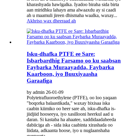
kharashyada hawlgalka. Iyadoo biraha sida birta
aan miridhku lahayn ama alwaaxdu ay si caadi
ah u maamuli jireen dhismaha waalka, waxay...
Akhriso wax dheeraad ah
Isku-dhafka PTFE ee Sare:
Isbarbardhig Farsamo oo ku saabsan
Faybarka Muraayadda, Faybarka
Kaarboon, iyo Buuxiyaasha
Garaafiga
by admin 26-01-09
Polytetrafluoroethylene (PTFE), oo loo yaqaan
"boqorka balaastikada," waxay bixisaa iska
caabin kiimiko oo heer sare ah, isku-dhafka is-
jiidjiid hooseeya, iyo xasillooni heerkul aad u
daran. Si kastaba ha ahaatee, xaddidaadaheeda
dabiiciga ah - sida iska caabinta xirashada oo
liidata, adkaanta hoose, iyo u nuglaanshaha
gurguurta -...