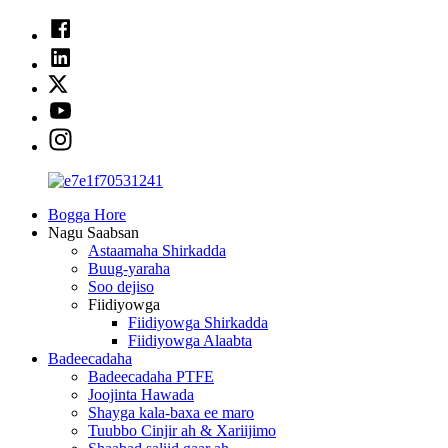
Bogga Hore
Nagu Saabsan
Astaamaha Shirkadda
Buug-yaraha
Soo dejiso
Fiidiyowga
Fiidiyowga Shirkadda
Fiidiyowga Alaabta
Badeecadaha
Badeecadaha PTFE
Joojinta Hawada
Shayga kala-baxa ee maro
Tuubbo Cinjir ah & Xariijimo