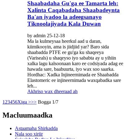
Shaabadaha Gu'ga ee Tamarta leh:
Xalinta Caqabadaha Shaabadeynta
Ba'an iyadoo la adeegsanayo
Tiknoolajiyada Kala Duwan
by admin 25-12-18
Ma la kulmeysaa heerkul aad u daran,
kiimikooyin, ama is jiidjiid yar? Baro sida
shaabadda PTFE ee gu'ga ku shaqeeya
(Variseals) u shaqeyso iyo sababta ay u yihiin
xalka lagu kalsoonaan karo ee codsiyada adag ee
hawada sare, baabuurta, iyo wax soo saarka.
Hordhac: Xadka Injineernimada ee Shaabadda
Elastomeric ee injineernimada waxqabadka sare
leh...
Akhriso wax dheeraad ah
1
2
3
4
5
6
Xiga >
>>
Bogga 1/7
Macluumaadka
Astaamaha Shirkadda
Nala soo xiriir