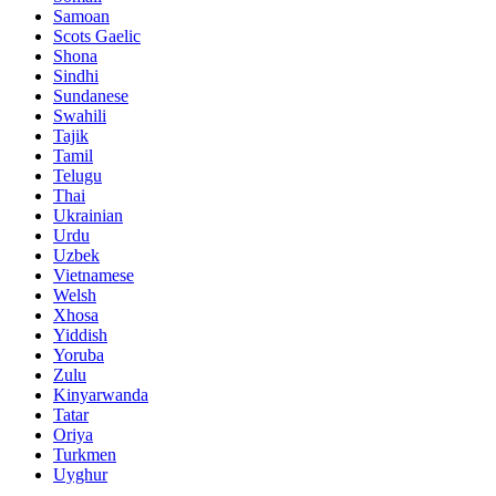
Samoan
Scots Gaelic
Shona
Sindhi
Sundanese
Swahili
Tajik
Tamil
Telugu
Thai
Ukrainian
Urdu
Uzbek
Vietnamese
Welsh
Xhosa
Yiddish
Yoruba
Zulu
Kinyarwanda
Tatar
Oriya
Turkmen
Uyghur