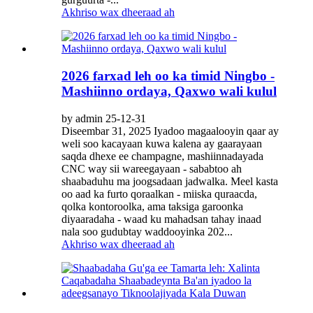
Akhriso wax dheeraad ah
2026 farxad leh oo ka timid Ningbo -
Mashiinno ordaya, Qaxwo wali kulul
by admin 25-12-31
Diseembar 31, 2025 Iyadoo magaalooyin qaar ay
weli soo kacayaan kuwa kalena ay gaarayaan
saqda dhexe ee champagne, mashiinnadayada
CNC way sii wareegayaan - sababtoo ah
shaabaduhu ma joogsadaan jadwalka. Meel kasta
oo aad ka furto qoraalkan - miiska quraacda,
qolka kontoroolka, ama taksiga garoonka
diyaaradaha - waad ku mahadsan tahay inaad
nala soo gudubtay waddooyinka 202...
Akhriso wax dheeraad ah