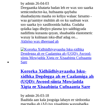
by admin 26-04-03
Deegaanka khatarta badan leh ee wax soo saarka
semiconductor-ka, hufnaanta qaybaha
shaabadaynta maaha oo keliya walaac farsamo -
waa go'aamiye muhiim ah oo ku saabsan wax
soo saarka iyo xasilloonida habka. Gudaha
qolalka lagu dhejiyo plasma iyo saldhigyada
nadiifinta kuraasta qoyan, shaabadda elastomeric
waxay la kulmaan isku-dhaf adag oo...
Akhriso wax dheeraad ah
Kororka Xidhiidhiyayaasha Isku-
xidhka Degdegga ah ee Caalamiga ah
(UQD): Awood-siinta Mowjadda
Xigta ee Xisaabinta Cufnaanta Sare
by admin 26-03-18
Baahida aan kala joogsiga lahayn ee sirdoonka
macmalka ah (AI) iyo xisaabinta waxqabadka