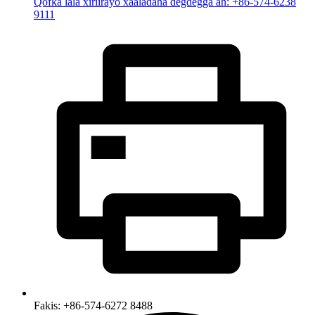
Qofka lala xiriirayo xaaladaha degdegga ah: +86-574-6238
9111
Fakis: +86-574-6272 8488