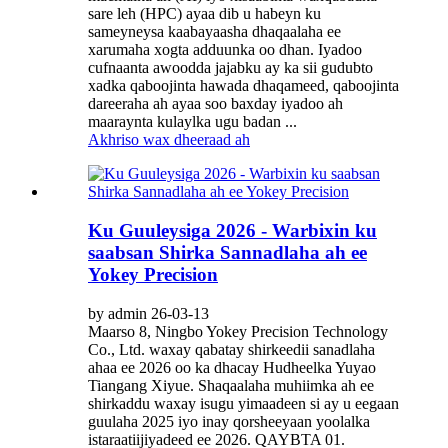
sare leh (HPC) ayaa dib u habeyn ku
sameyneysa kaabayaasha dhaqaalaha ee
xarumaha xogta adduunka oo dhan. Iyadoo
cufnaanta awoodda jajabku ay ka sii gudubto
xadka qaboojinta hawada dhaqameed, qaboojinta
dareeraha ah ayaa soo baxday iyadoo ah
maaraynta kulaylka ugu badan ...
Akhriso wax dheeraad ah
Ku Guuleysiga 2026 - Warbixin ku
saabsan Shirka Sannadlaha ah ee
Yokey Precision
by admin 26-03-13
Maarso 8, Ningbo Yokey Precision Technology
Co., Ltd. waxay qabatay shirkeedii sanadlaha
ahaa ee 2026 oo ka dhacay Hudheelka Yuyao
Tiangang Xiyue. Shaqaalaha muhiimka ah ee
shirkaddu waxay isugu yimaadeen si ay u eegaan
guulaha 2025 iyo inay qorsheeyaan yoolalka
istaraatiijiyadeed ee 2026. QAYBTA 01.