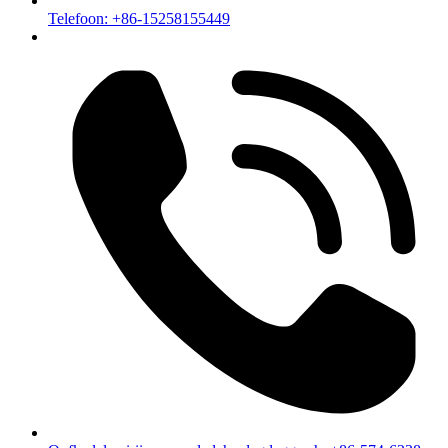
Telefoon: +86-15258155449