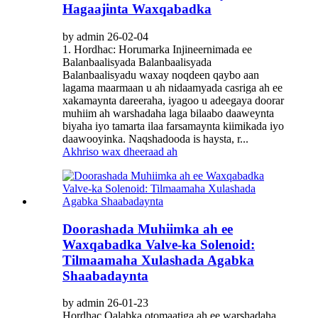
Hagaajinta Waxqabadka
by admin 26-02-04
1. Hordhac: Horumarka Injineernimada ee
Balanbaalisyada Balanbaalisyada ​
Balanbaalisyadu waxay noqdeen qaybo aan
lagama maarmaan u ah nidaamyada casriga ah ee
xakamaynta dareeraha, iyagoo u adeegaya doorar
muhiim ah warshadaha laga bilaabo daaweynta
biyaha iyo tamarta ilaa farsamaynta kiimikada iyo
daawooyinka. Naqshadooda is haysta, r...
Akhriso wax dheeraad ah
Doorashada Muhiimka ah ee
Waxqabadka Valve-ka Solenoid:
Tilmaamaha Xulashada Agabka
Shaabadaynta
by admin 26-01-23
Hordhac​ Qalabka otomaatiga ah ee warshadaha,