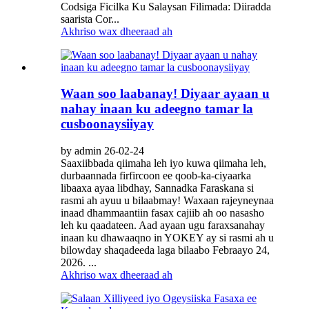
Codsiga Ficilka Ku Salaysan Filimada: Diiradda
saarista Cor...
Akhriso wax dheeraad ah
Waan soo laabanay! Diyaar ayaan u
nahay inaan ku adeegno tamar la
cusboonaysiiyay
by admin 26-02-24
Saaxiibbada qiimaha leh iyo kuwa qiimaha leh,
durbaannada firfircoon ee qoob-ka-ciyaarka
libaaxa ayaa libdhay, Sannadka Faraskana si
rasmi ah ayuu u bilaabmay! Waxaan rajeyneynaa
inaad dhammaantiin fasax cajiib ah oo nasasho
leh ku qaadateen. Aad ayaan ugu faraxsanahay
inaan ku dhawaaqno in YOKEY ay si rasmi ah u
bilowday shaqadeeda laga bilaabo Febraayo 24,
2026. ...
Akhriso wax dheeraad ah