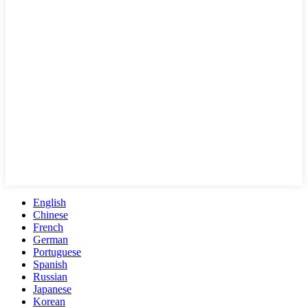
English
Chinese
French
German
Portuguese
Spanish
Russian
Japanese
Korean