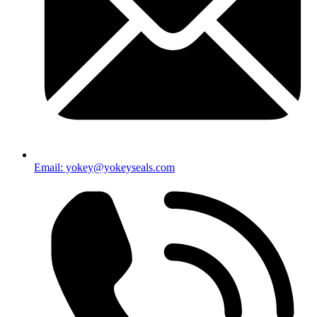
Email: yokey@yokeyseals.com