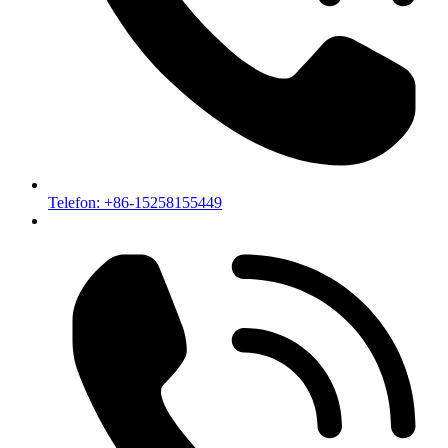
Telefon: +86-15258155449