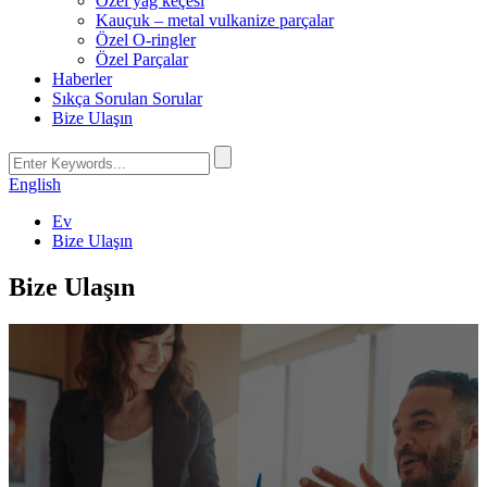
Özel yağ keçesi
Kauçuk – metal vulkanize parçalar
Özel O-ringler
Özel Parçalar
Haberler
Sıkça Sorulan Sorular
Bize Ulaşın
English
Ev
Bize Ulaşın
Bize Ulaşın
Ningbo Yokey Hassas