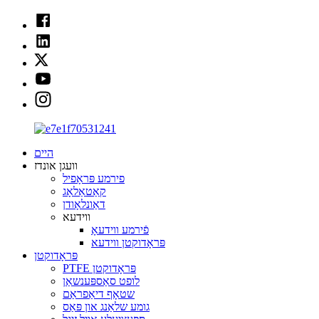
היים
וועגן אונדז
פירמע פּראָפיל
קאַטאַלאָג
דאַונלאָודן
ווידעא
פֿירמע ווידעאָ
פּראָדוקטן ווידעא
פּראָדוקטן
PTFE פּראָדוקטן
לופט סאַספּענשאַן
שטאָף דיאַפראַם
גומע שלאַנג און פּאַס