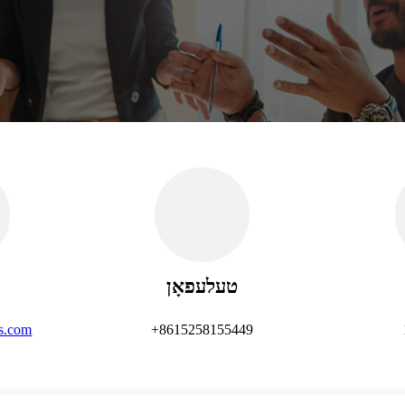
טעלעפאָן
s.com
+8615258155449