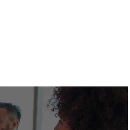
נינגבאָ יאָוקי פּרעסיסיאָן טעכנאָלאָגיע קאָו., לטד.