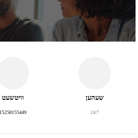
שעהען
וויטשעט
15258155449
24/7