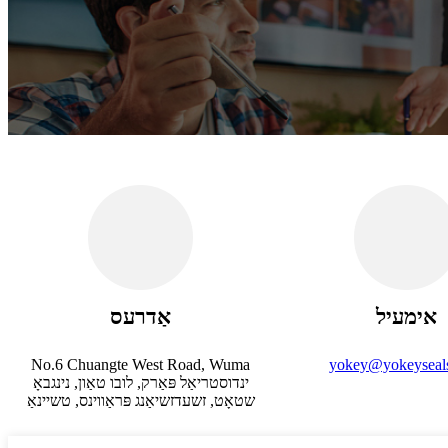
אימעיל
אַדרעס
No.6 Chuangte West Road, Wuma
yokey@yokeyseal
ינדוסטריאַל פּאַרק, לובו טאַון, נינגבאָ
שטאָט, זשעדזשיאַנג פּראַווינס, טשיינאַ