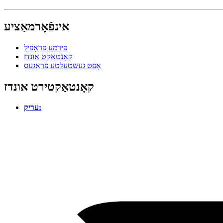
אינפֿאָרמאַציע
פירמע פּראָפיל
קאָנטאַקט אונדז
אָפֿט געשטעלטע פֿראַגעס
קאָנטאַקטירט אונדז
עריק: