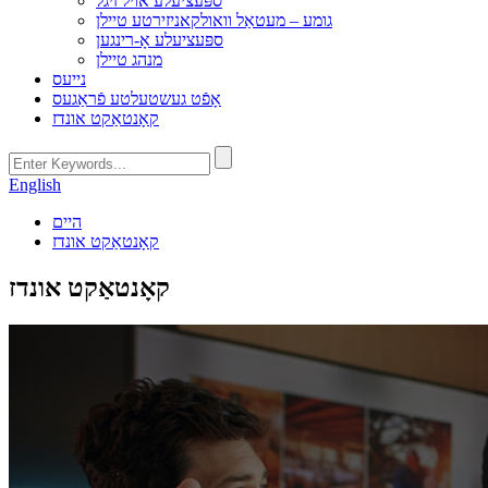
ספּעציעלע אויל זיגל
גומע – מעטאַל וואולקאניזירטע טיילן
ספּעציעלע אָ-רינגען
מנהג טיילן
נייעס
אָפֿט געשטעלטע פֿראַגעס
קאָנטאַקט אונדז
English
היים
קאָנטאַקט אונדז
קאָנטאַקט אונדז