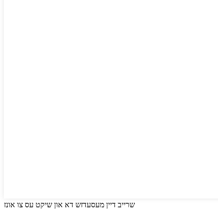
שרייב דיין מעסעדזש דא און שיקט עס צו אונז