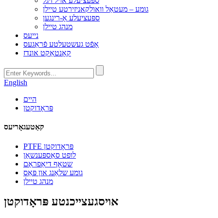
ספּעציעלע אויל זיגל
גומע – מעטאַל וואולקאניזירטע טיילן
ספּעציעלע אָ-רינגען
מנהג טיילן
נייעס
אָפֿט געשטעלטע פֿראַגעס
קאָנטאַקט אונדז
English
היים
פּראָדוקטן
קאַטעגאָריעס
PTFE פּראָדוקטן
לופט סאַספּענשאַן
שטאָף דיאַפראַם
גומע שלאַנג און פּאַס
מנהג טיילן
אויסגעצייכנטע פּראָדוקטן