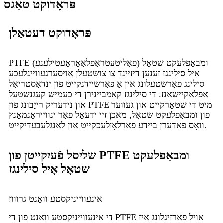
פּראָדוקט טאַגס
פּראָדוקט דעטאַלן
PTFE (פּאָליטעטראַפלאָאָראָעטילענע) ומבאַפלעקט שטאָל
אָיל סילינגז זענען דיזיינד צו צושטעלן אויסערגעוויינלעכע
סילינג פאָרשטעלונג אין אַ פאַרשיידנקייט פון ינדאַסטריאַל
אַפּלאַקיישאַנז. די סילינגז קאַמביינירן די כעמיש קעגנשטעל
און נידעריק רייַבונג פון PTFE מיט די שטאַרקייט און געווער
פון ומבאַפלעקט שטאָל, מאכן זיי ידעאַל פֿאַר ינווייראַנמאַנץ
וואָס פאָדערן ביידע פאַרלאָזלעכקייט און לאַנגלעבעדיקייט.
שליסל פֿעיִקייטן פון PTFE ומבאַפלעקט
שטאָל אָיל סילינגז
אינעווייניקסטע וואַנט גרוווז
די אינעווייניקסטע וואַנט פון די PTFE אויל פאַרזיגלונג איז