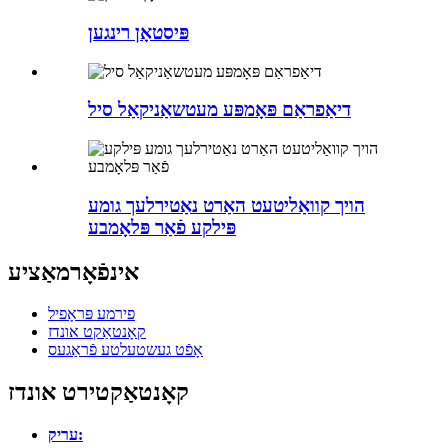
פּיסטאָן רינגען
דיאַפראַם פּאָמפּע מעטשאַניקאַל סיל
הויך קוואַליטעט האַרט נאַטירלעך גומע
פּילקע פֿאַר פּלאָמבע
אינפֿאָרמאַציע
פירמע פּראָפיל
קאָנטאַקט אונדז
אָפֿט געשטעלטע פֿראַגעס
קאָנטאַקטירט אונדז
עריק: