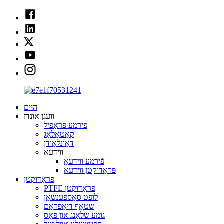
היים
וועגן אונדז
פירמע פּראָפיל
קאַטאַלאָג
דאַונלאָודן
ווידעא
פֿירמע ווידעאָ
פּראָדוקטן ווידעא
פּראָדוקטן
PTFE פּראָדוקטן
לופט סאַספּענשאַן
שטאָף דיאַפראַם
גומע שלאַנג און פּאַס