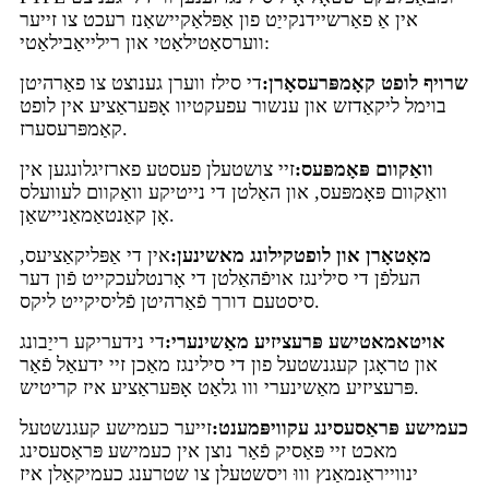
אין אַ פאַרשיידנקייַט פון אַפּלאַקיישאַנז רעכט צו זייער
ווערסאַטילאַטי און רילייאַבילאַטי:
שרויף לופט קאָמפּרעסאָרן:
די סילז ווערן גענוצט צו פאַרהיטן
בוימל ליקאַדזש און ענשור עפעקטיוו אָפּעראַציע אין לופט
קאַמפּרעסערז.
וואַקוום פּאָמפּעס:
זיי צושטעלן פעסטע פארזיגלונגען אין
וואַקוום פּאָמפּעס, און האַלטן די נייטיקע וואַקוום לעוועלס
אָן קאַנטאַמאַניישאַן.
מאָטאָרן און לופטקילונג מאשינען:
אין די אַפּליקאַציעס,
העלפֿן די סילינגז אויפֿהאַלטן די אָרנטלעכקייט פֿון דער
סיסטעם דורך פֿאַרהיטן פֿליסיקייט ליקס.
אויטאמאטישע פּרעציזיע מאַשינערי:
די נידעריקע רייַבונג
און טראָגן קעגנשטעל פון די סילינגז מאַכן זיי ידעאַל פֿאַר
פּרעציזיע מאַשינערי ווו גלאַט אָפּעראַציע איז קריטיש.
כעמישע פּראַסעסינג עקוויפּמענט:
זייער כעמישע קעגנשטעל
מאכט זיי פּאַסיק פֿאַר נוצן אין כעמישע פּראַסעסינג
ינווייראַנמאַנץ וווּ ויסשטעלן צו שטרענג כעמיקאַלן איז