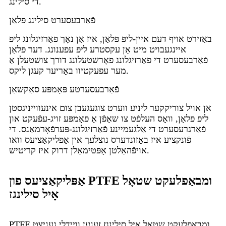
די סילינג.
פֿאַרבעסערט סילינג פּלאַן
באַזירט אויף דעם איין-ליפּ פּלאַן, איז אַן נאָך פאַרזיגלונג ליפּ
איינגעבויט מיט אַן עקסטרע ליפּ עפענונג. דער פּלאַן
פֿאַרבעסערט די פאַרזיגלונג פאָרשטעלונג דורך צושטעלן אַ
מער עפעקטיוו באַריער קעגן ליקס.
פֿאַרבעסערטע פּאָמפּע סאַקשאַן
אן אויל צוריקקער ליניע ווערט צוגעגעבן צום אינעווייניגסטן
ליפּ פּלאַן, וואָס העלפֿט צו שאַפֿן אַ פּאָמפּע זויג-עפֿעקט און
פֿאַרגרעסערט די אַלגעמיינע פֿאַרזיגלונג-פּערפֿאָרמאַנס. די
פֿונקציע איז באַזונדערס נוצלעך אין אַפּליקאַציעס וואו
אויפֿהאַלטן אָפּטימאַלן דרוק איז קריטיש.
אַפּליקאַציעס פון PTFE ומבאַפלעקט שטאָל
אָיל סילינגז
PTFE ומבאַפלעקט שטאָל אָיל סילינגז זענען וויידלי געניצט