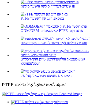
פּו שטויב-דערווייַז סילינגז ווישער סילינגז
PTFE באַקאַפּ רינג און וואַשער
ODM/OEM קאַסטאַמייזד PTFE פּראָדוקטן
ווענטיל סילינגז פֿאַר פייער לעטשינג עקוויפּמענט
גומע-מעטאַל ווולקאַניזירטע טיילן הויך-גיכקייַט
רעלס'פּנעוומאַ...
דיאַפראַם פּאָמפּע מעטשאַניקאַל סיל
PTFE ומבאַפלעקט שטאָל אָיל סילינגז