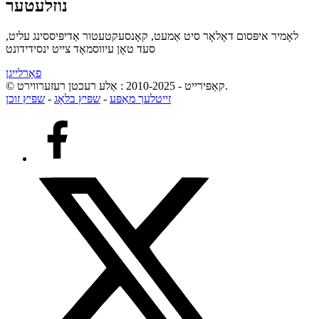
נוזלעטער
לאָמיר איפּסום דאָלאָר סיט אַמעט, קאָנסעקטעטור אַדיפּיססינג עליט,
סעד טאָן עיווסמאָד צייט ינסידידונט
פאָרלייגן
© קאַפּירייט - 2010-2025 : אַלע רעכטן רעזערווירט.
זייטלעך מאַפּע
-
שפּיץ בלאָג
-
שפּיץ זוכן