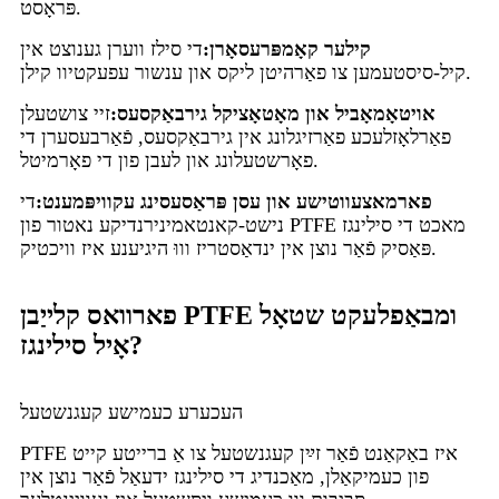
פּראָסט.
קילער קאָמפּרעסאָרן:
די סילז ווערן גענוצט אין
קיל-סיסטעמען צו פאַרהיטן ליקס און ענשור עפעקטיוו קילן.
אויטאָמאָביל און מאָטאָציקל גירבאַקסעס:
זיי צושטעלן
פאַרלאָזלעכע פאַרזיגלונג אין גירבאַקסעס, פֿאַרבעסערן די
פאָרשטעלונג און לעבן פון די פאָרמיטל.
פארמאצעווטישע און עסן פּראַסעסינג עקוויפּמענט:
די
נישט-קאנטאמינירנדיקע נאטור פון PTFE מאכט די סילינגז
פּאַסיק פֿאַר נוצן אין ינדאַסטריז וווּ היגיענע איז וויכטיק.
פארוואס קלייַבן PTFE ומבאַפלעקט שטאָל
אָיל סילינגז?
העכערע כעמישע קעגנשטעל
PTFE איז באַקאַנט פֿאַר זײַן קעגנשטעל צו אַ ברייטע קייט
פון כעמיקאַלן, מאַכנדיג די סילינגז ידעאַל פֿאַר נוצן אין