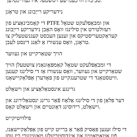
סביבות וווּ כעמישע ויסשטעל איז געוויינטלעך.
נידעריקע רייַבונג און טראָגן
די קאָמבינאַציע פון ​​PTFE און ומבאַפלעקט שטאָל
רעזולטירט אין סילינגז וואָס האָבן נידעריקע רייַבונג
קעראַקטעריסטיקס און זענען העכסט קעגנשטעליק צו
טראָגן, וואָס ענשורז אַ לאַנג דינסט לעבן.
הויך שטאַרקייט און געווער
די ומבאַפלעקט שטאָל קאַמפּאָונאַנץ צושטעלן הויך
שטאַרקייט און געווער, וואָס ענשורז אַז די סילינגז קענען
וויטסטאַנד די שטרענגקייט פון פאָדערן אַפּלאַקיישאַנז.
גרינגע אינסטאַלאַציע און וישאַלט
דער פּלאַן פון די סילינגז אַלאַוז פֿאַר גרינג ינסטאַלירונג און
וישאַלט, רידוסינג דאַונטיים און וישאַלט קאָס.
פילזײַטיקייט
די סילז זענען פּאַסיק פֿאַר אַ ברייט קייט פון אַפּלאַקיישאַנז,
פֿון אָטאָמאָטיוו און אינדוסטריעלע מאַשינערי ביז עסן