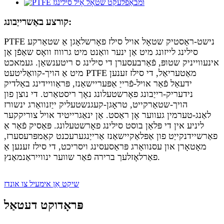
קורצע באַשרייַבונג:
PTFE נישט-ראַסטיק שטאָל אויל סילז פאָרשלאָגן אַ שטאַרקע
סילינג לייזונג מיט אַן ינער וואַנט מיט גרוווז וואָס שאַפֿן אַן
אינעווייניק שטופּ, פֿאַרבעסערן די סילינג ס ריטענשאַן. געמאכט
מיט אַ הויך-קוואַליטעט PTFE מאַטעריאַל, די סילז זענען
ידעאַל פֿאַר אויל-פֿרייַ אַפּעריישאַנז, פּראַוויידינג באַלדיק
נידעריק-רייַבונג פאָרשטעלונג נאָך ריסטאַרט. די נוצן פון
הויך-שטאַרקייט, טראָגן-קעגנשטעליק ייַזנוואַרג ינשורז
לאַנג-טערמין געווער אָן ראַסט. אַן ינאַגרייטיד אויל צוריקקער
ליניע אין די פּלאַן בוסט סילינג פאָרשטעלונג. פּאַסיק פֿאַר אַ
פאַרשיידנקייַט פון אַפּלאַקיישאַנז אַרייַנגערעכנט קאַמפּרעסערז,
מאָטאָרן און עסנוואַרג פּראַסעסינג ויסריכט, די סילז זענען אַ
פאַרלאָזלעך ברירה פֿאַר שווער ינווייראַנמאַנץ.
שיקט אַן אימעיל צו אונדז
פּראָדוקט דעטאַל