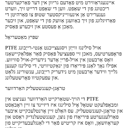
איינגעגראַווירט מיט פאָדעם גריוון אין דער פאַרקערטער
ריכטונג פון די שאַפט. ווען די שאַפט דרייט זיך, ווערט
גענערירט אַן אינעווייניקסטער שטופּ צו פאַרהיטן די
פאַרזיגלונג פון זיך באַוועגן אַוועק פון די שאַפט, און זיכער
מאַכן אַ פעסטע און זיכערע פּאַסיק.
שפּיץ מאַטעריאַל
PTFE אויל סילינגז ווייַזן ויסגעצייכנט אַנטי-רייַבונג
פּראָפּערטיעס, מאכן זיי ספּעציעל פּאַסיק פֿאַר אַפּלאַקיישאַנז
וואָס אַרבעטן אין אויל-פֿרייַ אָדער נידעריק-אויל סוויווע.
אפילו נאָך לאַנג פּיריאַדז פון ינאַקטיוויטי, די סילינגז קענען
גלייך ווידער אַרבעטן מיט נידעריק רייַבונג, ענשורינג גלאַט
און עפעקטיוו פאָרשטעלונג.
טראָגן-קעגנשטעליק האַרדווער
די הויך-שטאַרקייט האַרדווער געניצט אין PTFE
ומבאַפלעקט שטאָל אָיל סילינגז איז דיזיינד צו זיין ראָבאַסט
און טראָגן-קעגנשטעליק. עס האַלט זיין אָרנטלעכקייט איבער
פאַרלענגערטע פּיריאַדז פון נוצן, קעגנשטעלנדיק ראַסט און
קעראָוזשאַן, וואָס איז קריטיש פֿאַר די לאַנגלעבעדיקייט פון