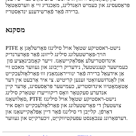
פּראַסעסינג און כעמיש האַנדלינג, מאַכנדיג זיי אַ ווערסאַטאַל
ברירה פֿאַר פֿאַרשידענע ינדאַסטריז.
מסקנא
PTFE נישט-ראסטיקע שטאָל אויל סילינגז פאָרשלאָגן אַ
הויך-פאָרשטעלונג סילינג לייזונג פֿאַר פאָדערנדיק
אינדוסטריעלע אַפּלאַקיישאַנז. זייער קאָמבינאַציע פון ​​
כעמישער קעגנשטעל, נידעריק רייַבונג און געווער מאכט זיי
אַן אידעאַל ברירה פֿאַר ינווייראַנמאַנץ וווּ פאַרלאָזלעכקייט
און לאָנדזשעוואַטי זענען קריטיש. צי איר אַרבעט אין דער
אָטאָמאָטיוו אינדוסטריע, כעמישער פּראַסעסינג, אָדער קיין
אנדערע סעקטאָר וואָס ריקווייערז שטאַרק סילינג
סאַלושאַנז, PTFE נישט-ראסטיקע שטאָל אויל סילינגז
צושטעלן די פאָרשטעלונג און פאַרלאָזלעכקייט וואָס איר
דאַרפֿן. קלייַבן די סילינגז פֿאַר דיין אַפּלאַקיישאַנז און
דערפאַרונג ענכאַנסט עפעקטיווקייַט, זיכערקייַט און געווער.