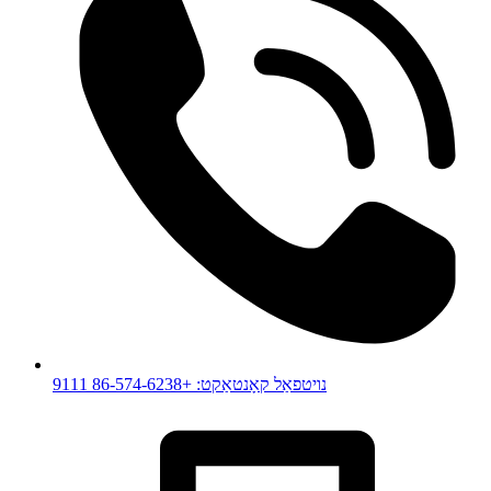
נויטפאַל קאָנטאַקט: +86-574-6238 9111