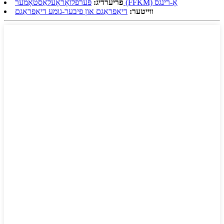
פּערפֿלואָראָעלאַסטאָמער (FFKM) אָ-רינגס
פריערדיג:
ווייטער:
דיאַפראַגם און פיבער-גומע דיאַפראַגם