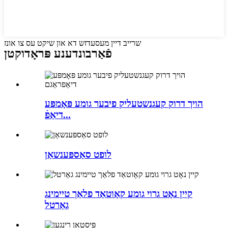
שרייב דיין מעסעדזש דא און שיקט עס צו אונז
פֿאַרבונדענע פּראָדוקטן
הויך דרוק קעגנשטעליק פיבער גומע פּאָמפּע
דיאַפֿ...
לופט סאַספּענשאַן
קיין נאָט גרוי גומע קאָוטאַד פלאַך טיימינג
גאַרטל