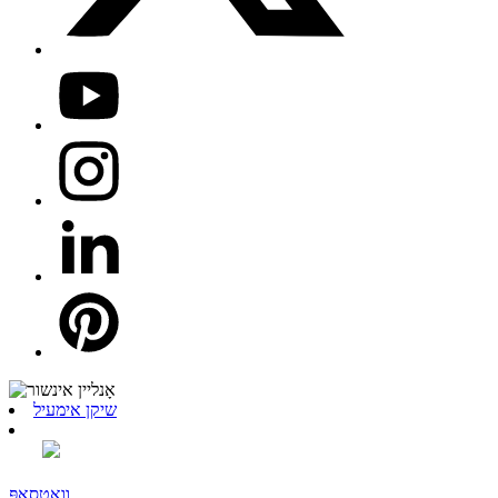
שיקן אימעיל
וואַטסאַפּ