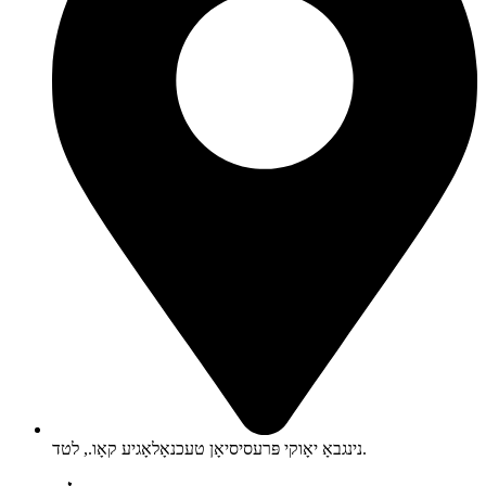
נינגבאָ יאָוקי פּרעסיסיאָן טעכנאָלאָגיע קאָו., לטד.