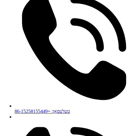
טעלעפאָן: +86-15258155449