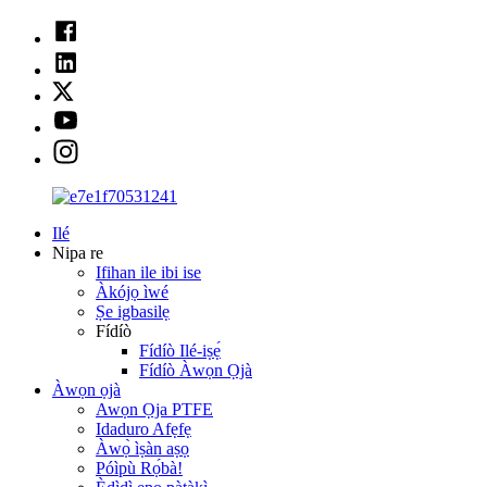
Ilé
Nipa re
Ifihan ile ibi ise
Àkójọ ìwé
Ṣe igbasilẹ
Fídíò
Fídíò Ilé-iṣẹ́
Fídíò Àwọn Ọjà
Àwọn ọjà
Awọn Ọja PTFE
Idaduro Afẹfẹ
Àwọ̀ ìṣàn aṣọ
Póìpù Rọ́bà!