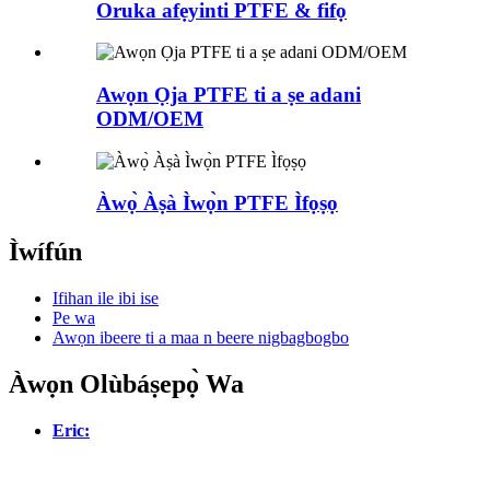
Oruka afẹyinti PTFE & fifọ
Awọn Ọja PTFE ti a ṣe adani
ODM/OEM
Àwọ̀ Àṣà Ìwọ̀n PTFE Ìfọṣọ
Ìwífún
Ifihan ile ibi ise
Pe wa
Awọn ibeere ti a maa n beere nigbagbogbo
Àwọn Olùbáṣepọ̀ Wa
Eric: