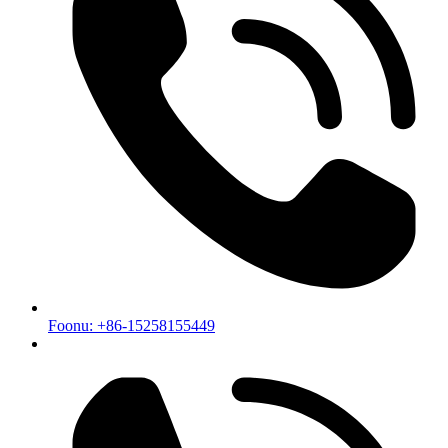
Foonu: +86-15258155449