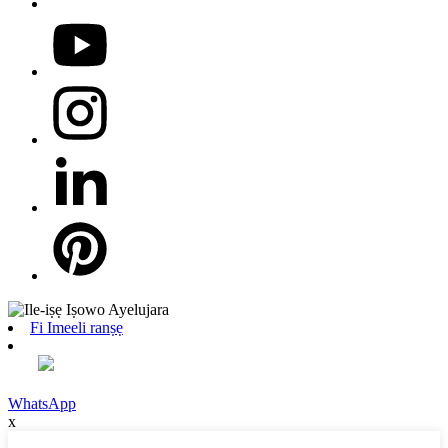
Fi Imeeli ranṣẹ
WhatsApp
x