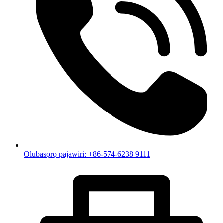
Olubasọrọ pajawiri: +86-574-6238 9111