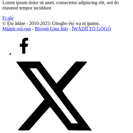
Lorem ipsum dolor sit amet, consectetur adipiscing elit, sed do
eiusmod tempor inciddunt
Fi sílẹ̀
© Ẹ̀tọ́ àdáṣe - 2010-2025: Gbogbo ẹ̀tọ́ wa ni ipamọ́.
Máàpù ojú-ọ̀nà
-
Blọ́ọ̀gù Gíga Jùlọ
-
ÌWÁDÌÍ TÓ GÓGÓ