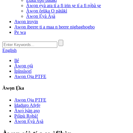
Èdìdì epo pàtàkì
Àwọn ẹ̀yà ara tí a fi irin ṣe tí a fi rọ́bà ṣe
Àwọn òrùka O pàtàkì
Àwọn Ẹ̀yà Àṣà
Awọn iroyin
Awọn ibeere ti a maa n beere nigbagbogbo
Pe wa
English
Ilé
Àwọn ọjà
Ìpínsísọ̀rí
Awọn Ọja PTFE
Àwọn Ẹ̀ka
Awọn Ọja PTFE
Idaduro Afẹfẹ
Àwọ̀ ìṣàn aṣọ
Póìpù Rọ́bà!
Àwọn Ẹ̀yà Àṣà