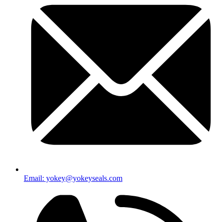
Email: yokey@yokeyseals.com