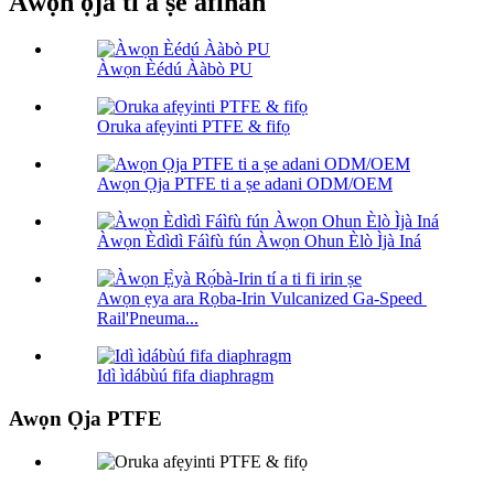
Àwọn ọjà tí a ṣe àfihàn
Àwọn Èédú Ààbò PU
Oruka afẹyinti PTFE & fifọ
Awọn Ọja PTFE ti a ṣe adani ODM/OEM
Àwọn Èdìdì Fáìfù fún Àwọn Ohun Èlò Ìjà Iná
Awọn ẹya ara Rọba-Irin Vulcanized Ga-Speed ​​
Rail'Pneuma...
Idì ìdábùú fifa diaphragm
Awọn Ọja PTFE