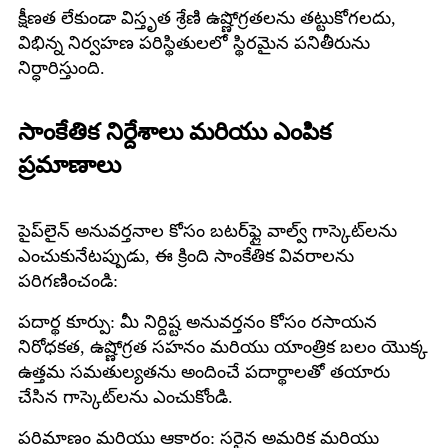
క్షీణత లేకుండా విస్తృత శ్రేణి ఉష్ణోగ్రతలను తట్టుకోగలదు,
విభిన్న నిర్వహణ పరిస్థితులలో స్థిరమైన పనితీరును
నిర్ధారిస్తుంది.
సాంకేతిక నిర్దేశాలు మరియు ఎంపిక
ప్రమాణాలు
పైప్‌లైన్ అనువర్తనాల కోసం బటర్‌ఫ్లై వాల్వ్ గాస్కెట్‌లను
ఎంచుకునేటప్పుడు, ఈ క్రింది సాంకేతిక వివరాలను
పరిగణించండి:
పదార్థ కూర్పు: మీ నిర్దిష్ట అనువర్తనం కోసం రసాయన
నిరోధకత, ఉష్ణోగ్రత సహనం మరియు యాంత్రిక బలం యొక్క
ఉత్తమ సమతుల్యతను అందించే పదార్థాలతో తయారు
చేసిన గాస్కెట్‌లను ఎంచుకోండి.
పరిమాణం మరియు ఆకారం: సరైన అమరిక మరియు