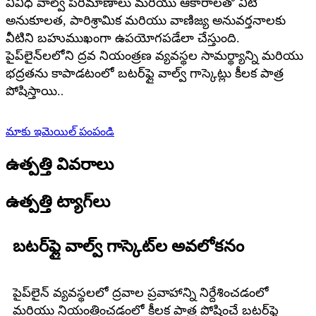
వివిధ వాల్వ్ పరిమాణాలు మరియు ఆకారాలతో వీటి
అనుకూలత, పారిశ్రామిక మరియు వాణిజ్య అనువర్తనాలకు
వీటిని బహుముఖంగా ఉపయోగపడేలా చేస్తుంది.
పైప్‌లైన్‌లలోని ద్రవ నియంత్రణ వ్యవస్థల సామర్థ్యాన్ని మరియు
భద్రతను కాపాడటంలో బటర్‌ఫ్లై వాల్వ్ గాస్కెట్లు కీలక పాత్ర
పోషిస్తాయి.
.
మాకు ఇమెయిల్ పంపండి
ఉత్పత్తి వివరాలు
ఉత్పత్తి ట్యాగ్‌లు
బటర్‌ఫ్లై వాల్వ్ గాస్కెట్‌ల అవలోకనం
పైప్‌లైన్ వ్యవస్థలలో ద్రవాల ప్రవాహాన్ని నిర్దేశించడంలో
మరియు నియంత్రించడంలో కీలక పాత్ర పోషించే బటర్‌ఫ్లై