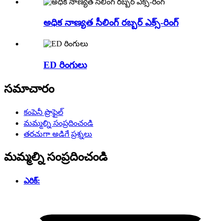
అధిక నాణ్యత సీలింగ్ రబ్బర్ ఎక్స్-రింగ్
ED రింగులు
సమాచారం
కంపెనీ ప్రొఫైల్
మమ్మల్ని సంప్రదించండి
తరచుగా అడిగే ప్రశ్నలు
మమ్మల్ని సంప్రదించండి
ఎరిక్: