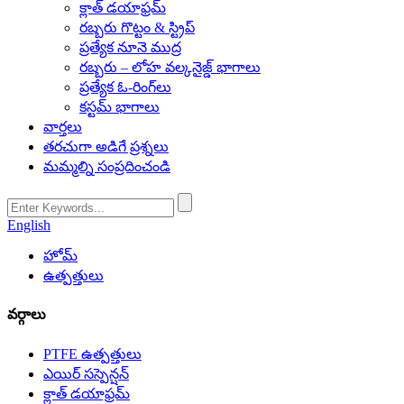
క్లాత్ డయాఫ్రమ్
రబ్బరు గొట్టం & స్ట్రిప్
ప్రత్యేక నూనె ముద్ర
రబ్బరు – లోహ వల్కనైజ్డ్ భాగాలు
ప్రత్యేక ఓ-రింగ్‌లు
కస్టమ్ భాగాలు
వార్తలు
తరచుగా అడిగే ప్రశ్నలు
మమ్మల్ని సంప్రదించండి
English
హోమ్
ఉత్పత్తులు
వర్గాలు
PTFE ఉత్పత్తులు
ఎయిర్ సస్పెన్షన్
క్లాత్ డయాఫ్రమ్