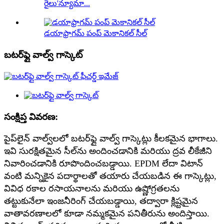
రైలు'న్యూమా...
డయాఫ్రాగమ్ పంప్ మెకానికల్ సీల్
బటర్‌ఫ్లై వాల్వ్ గాస్కెట్
సంక్షిప్త వివరణ:
పైప్‌లైన్ వాల్వ్‌లలో బటర్‌ఫ్లై వాల్వ్ గాస్కెట్లు కీలకమైన భాగాలు.
ఇవి సురక్షితమైన సీల్‌ను అందించడానికి మరియు ద్రవ లీకేజీని
నివారించడానికి రూపొందించబడ్డాయి. EPDM లేదా విటాన్
వంటి మన్నికైన పదార్థాలతో తయారు చేయబడిన ఈ గాస్కెట్లు,
వివిధ రకాల రసాయనాలను మరియు ఉష్ణోగ్రతలను
తట్టుకునేలా ఇంజనీరింగ్ చేయబడ్డాయి, తద్వారా క్లిష్టమైన
వాతావరణాలలో కూడా నమ్మకమైన పనితీరును అందిస్తాయి.