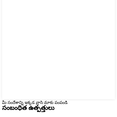
మీ సందేశాన్ని ఇక్కడ వ్రాసి మాకు పంపండి
సంబంధిత ఉత్పత్తులు