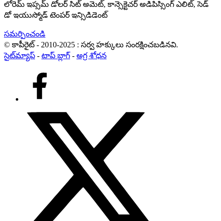
లోరెమ్ ఇప్సమ్ డోలర్ సిట్ అమెట్, కాన్సెక్టెచర్ అడిపిస్సింగ్ ఎలిట్, సెడ్
డో ఇయుస్మోడ్ టెంపర్ ఇన్సిడిడెంట్
సమర్పించండి
© కాపీరైట్ - 2010-2025 : సర్వ హక్కులు సంరక్షించబడినవి.
సైట్‌మ్యాప్
-
టాప్ బ్లాగ్
-
అగ్ర శోధన