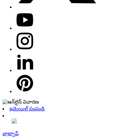
ఇమెయిల్ పంపండి
వాట్సాప్