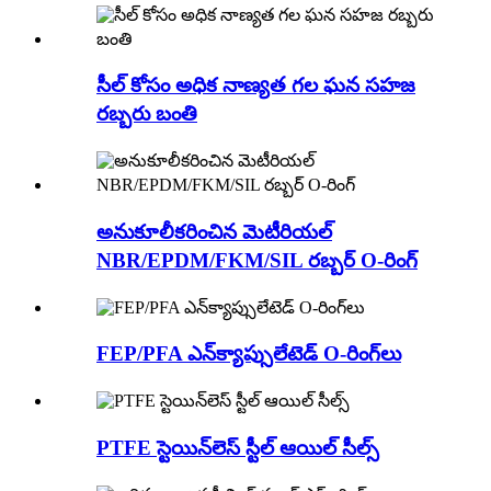
సీల్ కోసం అధిక నాణ్యత గల ఘన సహజ
రబ్బరు బంతి
అనుకూలీకరించిన మెటీరియల్
NBR/EPDM/FKM/SIL రబ్బర్ O-రింగ్
FEP/PFA ఎన్‌క్యాప్సులేటెడ్ O-రింగ్‌లు
PTFE స్టెయిన్‌లెస్ స్టీల్ ఆయిల్ సీల్స్