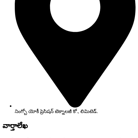
నింగ్బో యోకీ ప్రెసిషన్ టెక్నాలజీ కో., లిమిటెడ్.
వార్తాలేఖ