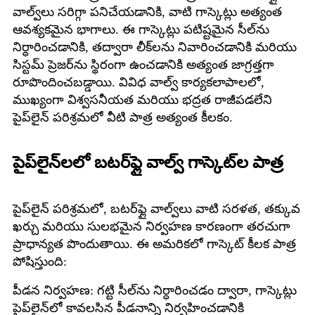
వాల్వ్‌లు సరిగ్గా పనిచేయడానికి, వాటి గాస్కెట్లు అత్యంత
ఆవశ్యకమైన భాగాలు. ఈ గాస్కెట్లు పటిష్టమైన సీల్‌ను
నిర్ధారించడానికి, తద్వారా లీక్‌లను నివారించడానికి మరియు
సిస్టమ్ ప్రెజర్‌ను స్థిరంగా ఉంచడానికి అత్యంత జాగ్రత్తగా
రూపొందించబడ్డాయి. వివిధ వాల్వ్ కార్యకలాపాలలో,
ముఖ్యంగా విశ్వసనీయత మరియు భద్రత రాజీపడలేని
పైప్‌లైన్ పరిశ్రమలో వీటి పాత్ర అత్యంత కీలకం.
పైప్‌లైన్‌లలో బటర్‌ఫ్లై వాల్వ్ గాస్కెట్‌ల పాత్ర
పైప్‌లైన్ పరిశ్రమలో, బటర్‌ఫ్లై వాల్వ్‌లు వాటి సరళత, తక్కువ
ఖర్చు మరియు సులభమైన నిర్వహణ కారణంగా తరచుగా
ప్రాధాన్యత పొందుతాయి. ఈ అమరికలో గాస్కెట్ కీలక పాత్ర
పోషిస్తుంది:
పీడన నిర్వహణ: గట్టి సీల్‌ను నిర్ధారించడం ద్వారా, గాస్కెట్లు
పైప్‌లైన్‌లో కావలసిన పీడనాన్ని నిర్వహించడానికి