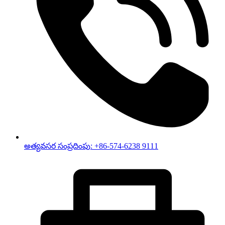
అత్యవసర సంప్రదింపు: +86-574-6238 9111