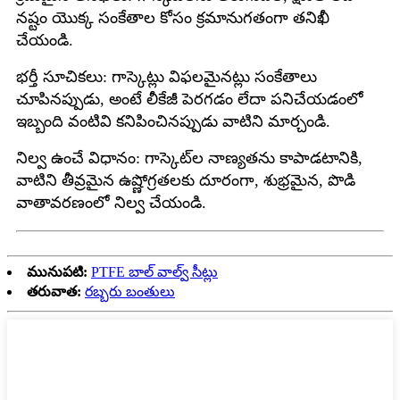
నష్టం యొక్క సంకేతాల కోసం క్రమానుగతంగా తనిఖీ
చేయండి.
భర్తీ సూచికలు: గాస్కెట్లు విఫలమైనట్లు సంకేతాలు
చూపినప్పుడు, అంటే లీకేజీ పెరగడం లేదా పనిచేయడంలో
ఇబ్బంది వంటివి కనిపించినప్పుడు వాటిని మార్చండి.
నిల్వ ఉంచే విధానం: గాస్కెట్‌ల నాణ్యతను కాపాడటానికి,
వాటిని తీవ్రమైన ఉష్ణోగ్రతలకు దూరంగా, శుభ్రమైన, పొడి
వాతావరణంలో నిల్వ చేయండి.
మునుపటి:
PTFE బాల్ వాల్వ్ సీట్లు
తరువాత:
రబ్బరు బంతులు