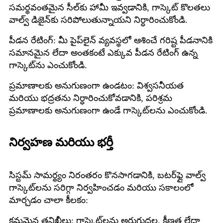
సమర్థవంతమైన సీల్‌కు హామీ ఇవ్వడానికి, గాస్కెట్ కొలతలు
వాల్వ్ డిజైన్‌కు సరిపోలుతున్నాయని నిర్ధారించుకోండి.
పీడన రేటింగ్: మీ పైప్‌లైన్ వ్యవస్థలో ఆశించే గరిష్ట పీడనానికి
సమానమైన లేదా అంతకంటే ఎక్కువ పీడన రేటింగ్ ఉన్న
గాస్కెట్‌ను ఎంచుకోండి.
ప్రమాణాలకు అనుగుణంగా ఉండటం: విశ్వసనీయత
మరియు భద్రతను నిర్ధారించుకోవడానికి, పరిశ్రమ
ప్రమాణాలకు అనుగుణంగా ఉండే గాస్కెట్‌లను ఎంచుకోండి.
నిర్వహణ మరియు భర్తీ
సిస్టమ్ సామర్థ్యం నిరంతరం కొనసాగడానికి, బటర్‌ఫ్లై వాల్వ్
గాస్కెట్‌లను సరిగ్గా నిర్వహించడం మరియు సకాలంలో
మార్చడం చాలా కీలకం:
క్రమమైన తనిఖీలు: గాస్కెట్‌లను అరుగుదల, క్షీణత లేదా