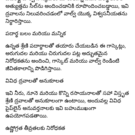
అత్యుత్తమ సీల్‌ను అందించడానికి రూపొందించబడ్డాయి, ఇవి
ద్రవాలను నిలువరించడంలో వాల్వ్ యొక్క విశ్వసనీయతను
నిర్ధారిస్తాయి.
పదార్థ బలం మరియు మన్నిక
ఉన్నత శ్రేణి పదార్థాలతో తయారు చేయబడిన ఈ గాస్కెట్లు,
అరుగుదల మరియు చిరుగుదల పట్ల అద్భుతమైన
నిరోధకతను అందించి, గాస్కెట్ మరియు వాల్వ్ రెండింటి
జీవితకాలాన్ని పొడిగిస్తాయి.
వివిధ ద్రవాలతో అనుకూలత
ఇవి నీరు, నూనె మరియు కొన్ని రసాయనాలతో సహా విస్తృత
శ్రేణి ద్రవాలతో అనుకూలంగా ఉంటాయి, అందువల్ల వివిధ
పైప్‌లైన్ అనువర్తనాలకు ఇవి బహుముఖంగా
ఉపయోగపడతాయి.
ఉష్ణోగ్రత తీవ్రతలకు నిరోధకత