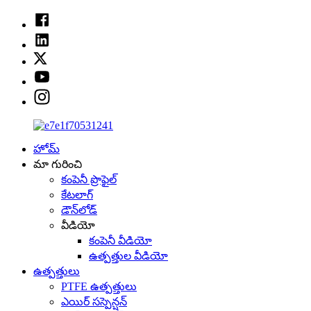
హోమ్
మా గురించి
కంపెనీ ప్రొఫైల్
కేటలాగ్
డౌన్‌లోడ్
వీడియో
కంపెనీ వీడియో
ఉత్పత్తుల వీడియో
ఉత్పత్తులు
PTFE ఉత్పత్తులు
ఎయిర్ సస్పెన్షన్