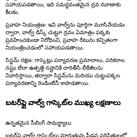
సహాయపడతాయి, ఇది సమర్థవంతమైన ద్రవ రవాణాకు
కీలకం.
ప్రవాహ నియంత్రణ: ఇవి వాల్వ్‌ను పూర్తిగా మూసివేయడం
ద్వారా, వాల్వ్ డిస్క్ చుట్టూ ద్రవం ఏమాత్రం పక్కకు
ప్రవహించకుండా నిరోధించి, ప్రవాహ రేటును కచ్చితంగా
నియంత్రించడంలో సహాయపడతాయి.
సిస్టమ్ రక్షణ: గాస్కెట్లు పర్యావరణ ప్రమాదాలు, పరికరాల
నష్టం లేదా ఉత్పత్తి నష్టానికి దారితీసే లీకేజీలను
నివారిస్తాయి, తద్వారా సిస్టమ్‌ను మరియు చుట్టుపక్కల
పర్యావరణాన్ని రెండింటినీ కాపాడతాయి.
బటర్‌ఫ్లై వాల్వ్ గాస్కెట్‌ల ముఖ్య లక్షణాలు
ఉన్నతమైన సీలింగ్ సామర్థ్యాలు
బటర్‌ఫ్లై వాల్వ్ గాస్కెట్‌లు మారుతున్న పీడన పరిస్థితులలో