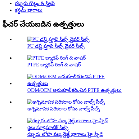
రబ్బరు గొట్టం & స్ట్రిప్
కస్టమ్ భాగాలు
ఫీచర్ చేయబడిన ఉత్పత్తులు
PU డస్ట్ ప్రూఫ్ సీల్స్ వైపర్ సీల్స్
PTFE బ్యాకప్ రింగ్ & వాషర్
ODM/OEM అనుకూలీకరించిన PTFE ఉత్పత్తులు
అగ్నిమాపక పరికరాల కోసం వాల్వ్ సీల్స్
రబ్బరు-లోహ వల్కనైజ్డ్ భాగాలు హై-స్పీడ్