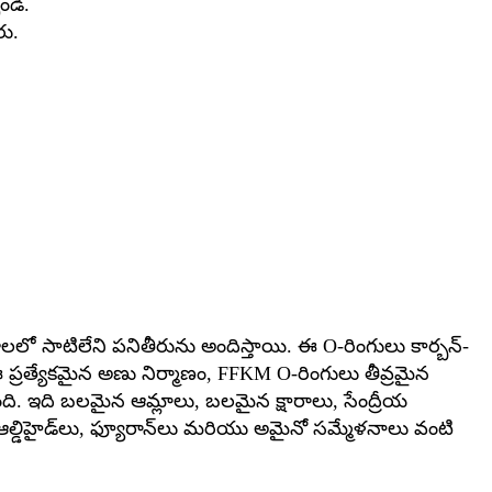
ండి.
రు.
లలో సాటిలేని పనితీరును అందిస్తాయి. ఈ O-రింగులు కార్బన్-
 ప్రత్యేకమైన అణు నిర్మాణం, FFKM O-రింగులు తీవ్రమైన
ుంది. ఇది బలమైన ఆమ్లాలు, బలమైన క్షారాలు, సేంద్రీయ
‌లు, ఆల్డిహైడ్‌లు, ఫ్యూరాన్‌లు మరియు అమైనో సమ్మేళనాలు వంటి