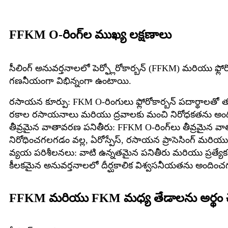
FFKM O-రింగ్‌ల ముఖ్య లక్షణాలు
సీలింగ్ అనువర్తనాలలో పెర్ఫ్లోరోకార్బన్ (FFKM) మరియు ఫ్ల
గణనీయంగా విభిన్నంగా ఉంటాయి.
రసాయన కూర్పు: FKM O-రింగులు ఫ్లోరోకార్బన్ పదార్థా
రకాల రసాయనాలు మరియు ద్రవాలకు మంచి నిరోధకతను అందిస్త
తీవ్రమైన వాతావరణ పనితీరు: FFKM O-రింగ్‌లు తీవ్రమైన వ
నిరోధించగలగడం వల్ల, ఏరోస్పేస్, రసాయన ప్రాసెసింగ్ మరియు
వ్యయ పరిశీలనలు: వాటి ఉన్నతమైన పనితీరు మరియు ప్రత్యేక 
కీలకమైన అనువర్తనాలలో దీర్ఘకాలిక విశ్వసనీయతను అందించగల 
FFKM మరియు FKM మధ్య తేడాలను అర్థం 