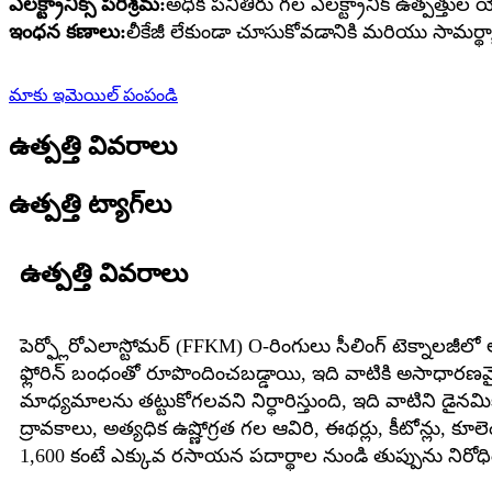
ఎలక్ట్రానిక్స్ పరిశ్రమ:
అధిక పనితీరు గల ఎలక్ట్రానిక్ ఉత్పత్తు
ఇంధన కణాలు:
లీకేజీ లేకుండా చూసుకోవడానికి మరియు సామర్థ్యా
మాకు ఇమెయిల్ పంపండి
ఉత్పత్తి వివరాలు
ఉత్పత్తి ట్యాగ్‌లు
ఉత్పత్తి వివరాలు
పెర్ఫ్లోరోఎలాస్టోమర్ (FFKM) O-రింగులు సీలింగ్ టెక్నాలజీ
ఫ్లోరిన్ బంధంతో రూపొందించబడ్డాయి, ఇది వాటికి అసాధారణమై
మాధ్యమాలను తట్టుకోగలవని నిర్ధారిస్తుంది, ఇది వాటిని డైన
ద్రావకాలు, అత్యధిక ఉష్ణోగ్రత గల ఆవిరి, ఈథర్లు, కీటోన్లు, కూ
1,600 కంటే ఎక్కువ రసాయన పదార్థాల నుండి తుప్పును నిరో