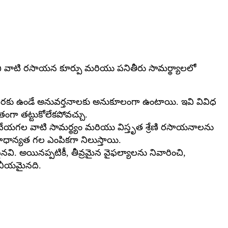
, అవి వాటి రసాయన కూర్పు మరియు పనితీరు సామర్థ్యాలలో
రకు ఉండే అనువర్తనాలకు అనుకూలంగా ఉంటాయి. ఇవి వివిధ
గా తట్టుకోలేకపోవచ్చు.
ిచేయగల వాటి సామర్థ్యం మరియు విస్తృత శ్రేణి రసాయనాలను
రాధాన్యత గల ఎంపికగా నిలుస్తాయి.
ి. అయినప్పటికీ, తీవ్రమైన వైఫల్యాలను నివారించి,
్థనీయమైనది.