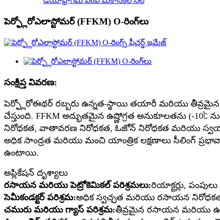
డయాఫ్రాగమ్ పంప్ మెకానికల్ సీల్
పెర్ఫ్లోరోఎలాస్టోమర్ (FFKM) O-రింగ్‌లు
సంక్షిప్త వివరణ:
పెర్ఫ్లోరోఈథర్ రబ్బరు ఉన్నత-స్థాయి తయారీ మరియు తీవ్రమైన ప
చేస్తుంది. FFKM అద్భుతమైన ఉష్ణోగ్రత అనుకూలతను (-10℃
నిరోధకత, వాతావరణ నిరోధకత, ఓజోన్ నిరోధకత మరియు స్వయంగా 
అధిక సాంద్రత మరియు మంచి యాంత్రిక లక్షణాలు సీలింగ్ ప్ర
ఉంటాయి.
అప్లికేషన్ దృశ్యాలు
రసాయన మరియు పెట్రోకెమికల్ పరిశ్రమలు:
రియాక్టర్లు, పంపు
సెమీకండక్టర్ పరిశ్రమ:
అధిక స్వచ్ఛత మరియు రసాయన నిరోధకత దీన
చమురు మరియు గ్యాస్ పరిశ్రమ:
తీవ్రమైన రసాయన మరియు ఉష్ణ 