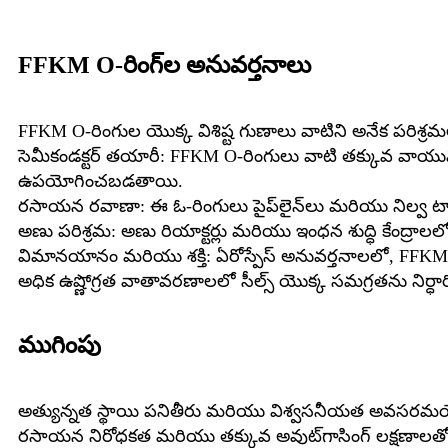
FFKM O-రింగ్‌ల అనువర్తనాలు
FFKM O-రింగుల యొక్క విశిష్ట గుణాలు వాటిని అనేక పరిశ్రమ
సెమీకండక్టర్ తయారీ: FFKM O-రింగులు వాటి తక్కువ వా
ఉపయోగించబడతాయి.
రసాయన రవాణా: ఈ ఓ-రింగులు పైప్‌లైన్‌లు మరియు నిల్వ ట్యాం
అణు పరిశ్రమ: అణు రియాక్టర్లు మరియు ఇంధన శుద్ధి కేంద్రా
విమానయానం మరియు శక్తి: ఏరోస్పేస్ అనువర్తనాలలో, FFKM 
అధిక ఉష్ణోగ్రత వాతావరణాలలో సీల్స్ యొక్క సమగ్రతను నిర్ధారిం
ముగింపు
అత్యున్నత స్థాయి పనితీరు మరియు విశ్వసనీయత అవసరమయ్యే అ
రసాయన నిరోధకత మరియు తక్కువ అవుట్‌గాసింగ్ లక్షణాలత