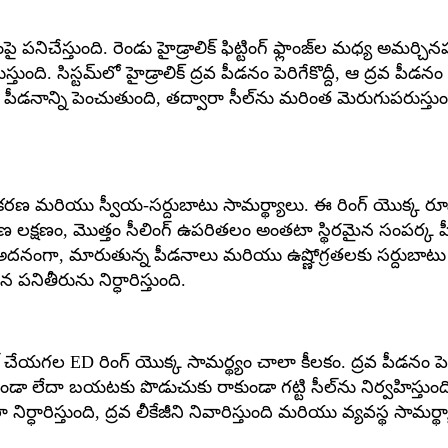
ిచేస్తుంది. రెండు హైడ్రాలిక్ ఫిట్టింగ్ ఫ్లాంజ్‌ల మధ్య అమర్చిన
 సిస్టమ్‌లో హైడ్రాలిక్ ద్రవ పీడనం పెరిగేకొద్దీ, ఆ ద్రవ పీడనం ED 
్శ పీడనాన్ని పెంచుతుంది, తద్వారా సీల్‌ను మరింత మెరుగుపరు
ంద్రీకరణ మరియు స్వీయ-సర్దుబాటు సామర్థ్యాలు. ఈ రింగ్ యొ
కేంద్రీకరణ లక్షణం, మొత్తం సీలింగ్ ఉపరితలం అంతటా స్థిరమైన సంప
. అదనంగా, మారుతున్న పీడనాలు మరియు ఉష్ణోగ్రతలకు సర్దుబాటు చ
పనితీరును నిర్ధారిస్తుంది.
్ చేయగల ED రింగ్ యొక్క సామర్థ్యం చాలా కీలకం. ద్రవ పీడనం పెరిగ
లేదా బయటకు పొడుచుకు రాకుండా గట్టి సీల్‌ను నిర్వహిస్తుంది. ఈ డ
రిస్తుంది, ద్రవ లీకేజీని నివారిస్తుంది మరియు వ్యవస్థ సామర్థ్య