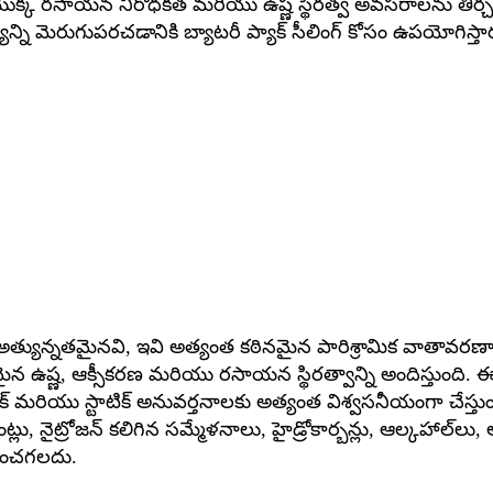
ల యొక్క రసాయన నిరోధకత మరియు ఉష్ణ స్థిరత్వ అవసరాలను తీర్చ
న్ని మెరుగుపరచడానికి బ్యాటరీ ప్యాక్ సీలింగ్ కోసం ఉపయోగిస్తా
లో అత్యున్నతమైనవి, ఇవి అత్యంత కఠినమైన పారిశ్రామిక వాతావరణా
న ఉష్ణ, ఆక్సీకరణ మరియు రసాయన స్థిరత్వాన్ని అందిస్తుంది. ఈ
మిక్ మరియు స్టాటిక్ అనువర్తనాలకు అత్యంత విశ్వసనీయంగా చేస్త
లెంట్లు, నైట్రోజన్ కలిగిన సమ్మేళనాలు, హైడ్రోకార్బన్లు, ఆల్కహాల్
ధించగలదు.