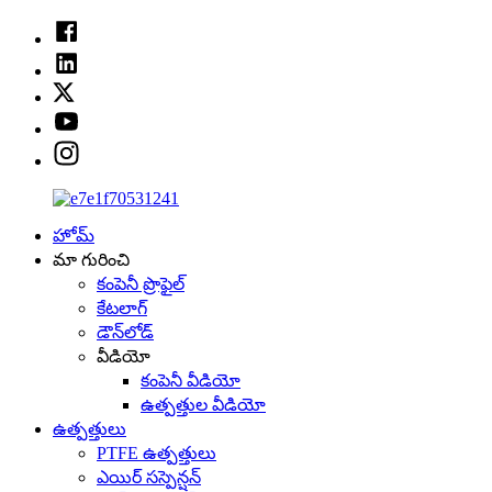
హోమ్
మా గురించి
కంపెనీ ప్రొఫైల్
కేటలాగ్
డౌన్‌లోడ్
వీడియో
కంపెనీ వీడియో
ఉత్పత్తుల వీడియో
ఉత్పత్తులు
PTFE ఉత్పత్తులు
ఎయిర్ సస్పెన్షన్