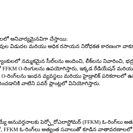
లలో అనివార్యమైనవిగా చేస్తాయి:
యువుల విడుదల మరియు అధిక రసాయన నిరోధకత కారణంగా వాక్య
కులలో నమ్మకమైన సీల్‌లను అందించి, లీక్‌లను నివారించి, భద్రతన
లలో FFKM O-రింగులను ఉపయోగిస్తారు, ఇక్కడ రేడియేషన్ మరియు త
O-రింగ్‌లను ఇంధన వ్యవస్థలు మరియు హైడ్రాలిక్ పరికరాలలో ఉ
చడానికి వాటిని పవర్ ప్లాంట్లలో వినియోగిస్తారు.
నువర్తనాలకు పెర్ఫ్లోరోఎలాస్టోమర్ (FFKM) ఓ-రింగ్‌లు అత్య
ో, FFKM ఓ-రింగ్‌లు అత్యంత సవాలుతో కూడిన వాతావరణాలలో క