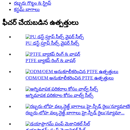
రబ్బరు గొట్టం & స్ట్రిప్
కస్టమ్ భాగాలు
ఫీచర్ చేయబడిన ఉత్పత్తులు
PU డస్ట్ ప్రూఫ్ సీల్స్ వైపర్ సీల్స్
PTFE బ్యాకప్ రింగ్ & వాషర్
ODM/OEM అనుకూలీకరించిన PTFE ఉత్పత్తులు
అగ్నిమాపక పరికరాల కోసం వాల్వ్ సీల్స్
రబ్బరు-లోహ వల్కనైజ్డ్ భాగాలు హై-స్పీడ్ రైలు'న్యూమా...