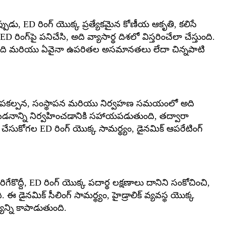
ప్పుడు, ED రింగ్ యొక్క ప్రత్యేకమైన కోణీయ ఆకృతి, కలిసే
రింగ్‌పై పనిచేసి, అది వ్యాసార్థ దిశలో విస్తరించేలా చేస్తుంది.
స్తుంది మరియు ఏవైనా ఉపరితల అసమానతలు లేదా చిన్నపాటి
క్క రూపకల్పన, సంస్థాపన మరియు నిర్వహణ సమయంలో అది
ర్క పీడనాన్ని నిర్వహించడానికి సహాయపడుతుంది, తద్వారా
ేసుకోగల ED రింగ్ యొక్క సామర్థ్యం, ​​డైనమిక్ ఆపరేటింగ్
ేకొద్దీ, ED రింగ్ యొక్క పదార్థ లక్షణాలు దానిని సంకోచించి,
ైనమిక్ సీలింగ్ సామర్థ్యం, ​​హైడ్రాలిక్ వ్యవస్థ యొక్క
ాన్ని కాపాడుతుంది.