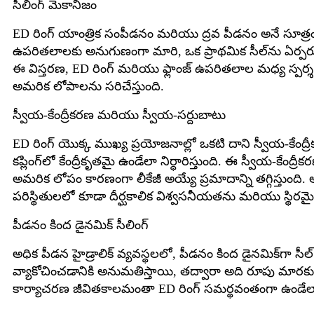
సీలింగ్ మెకానిజం
ED రింగ్ యాంత్రిక సంపీడనం మరియు ద్రవ పీడనం అనే సూత్రంపై పన
ఉపరితలాలకు అనుగుణంగా మారి, ఒక ప్రాథమిక సీల్‌ను ఏర్పరుస్తుంది.
ఈ విస్తరణ, ED రింగ్ మరియు ఫ్లాంజ్ ఉపరితలాల మధ్య స్పర
అమరిక లోపాలను సరిచేస్తుంది.
స్వీయ-కేంద్రీకరణ మరియు స్వీయ-సర్దుబాటు
ED రింగ్ యొక్క ముఖ్య ప్రయోజనాల్లో ఒకటి దాని స్వీయ-కే
కప్లింగ్‌లో కేంద్రీకృతమై ఉండేలా నిర్ధారిస్తుంది. ఈ స్వీయ-
అమరిక లోపం కారణంగా లీకేజీ అయ్యే ప్రమాదాన్ని తగ్గిస్తుంది
పరిస్థితులలో కూడా దీర్ఘకాలిక విశ్వసనీయతను మరియు స్థిరమైన 
పీడనం కింద డైనమిక్ సీలింగ్
అధిక పీడన హైడ్రాలిక్ వ్యవస్థలలో, పీడనం కింద డైనమిక్‌గా సీల
వ్యాకోచించడానికి అనుమతిస్తాయి, తద్వారా అది రూపు మారకుండా 
కార్యాచరణ జీవితకాలమంతా ED రింగ్ సమర్థవంతంగా ఉండేలా నిర్ధా