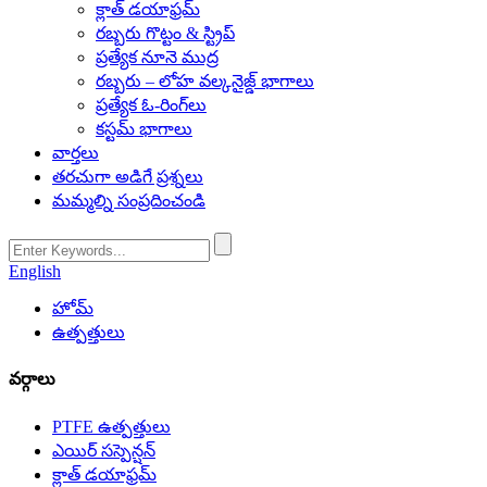
క్లాత్ డయాఫ్రమ్
రబ్బరు గొట్టం & స్ట్రిప్
ప్రత్యేక నూనె ముద్ర
రబ్బరు – లోహ వల్కనైజ్డ్ భాగాలు
ప్రత్యేక ఓ-రింగ్‌లు
కస్టమ్ భాగాలు
వార్తలు
తరచుగా అడిగే ప్రశ్నలు
మమ్మల్ని సంప్రదించండి
English
హోమ్
ఉత్పత్తులు
వర్గాలు
PTFE ఉత్పత్తులు
ఎయిర్ సస్పెన్షన్
క్లాత్ డయాఫ్రమ్