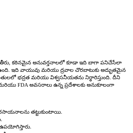
 పనితీరు, కఠినమైన అనువర్తనాలలో కూడా ఇది బాగా పనిచేసేలా
ి ఉంది. ఇది వాయువు మరియు ద్రవాల చొరబాటుకు అద్భుతమైన
ులలో భద్రత మరియు విశ్వసనీయతను నిర్ధారిస్తుంది. దీని
 SIP మరియు FDA అవసరాలు ఉన్న ప్రదేశాలకు అనుకూలంగా
రక రసాయనాలను తట్టుకుంటాయి.
ి.
 ఉపయోగిస్తారు.