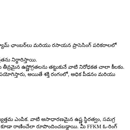
ూమ్ ఛాంబర్‌లు మరియు రసాయన ప్రాసెసింగ్ పరికరాలలో
ు నిర్ధారిస్తాయి.
ీవ్రమైన ఉష్ణోగ్రతలను తట్టుకునే వాటి నిరోధకత చాలా కీలకం.
పయోగిస్తారు, అయితే శక్తి రంగంలో, అధిక పీడనం మరియు
ుత్తమ ఎంపిక. వాటి అసాధారణమైన ఉష్ణ స్థిరత్వం, సమగ్ర
ూడా రాణించేలా రూపొందించబడ్డాయి. మీ FFKM ఓ-రింగ్