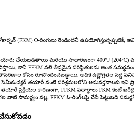
ోరోకార్బన్ (FKM) O-రింగులు రెండింటినీ ఉపయోగిస్తున్నప్పటికీ
లతో తయారు చేయబడతాయి మరియు సాధారణంగా 400°F (204°C) వ
ాయి, కానీ FFKM వలె తీవ్రమైన పరిస్థితులను అంత సమర్థవంతం
ాతావరణాల కోసం రూపొందించబడ్డాయి. అధిక ఉష్ణోగ్రతల వద్ద పన
 సెమీకండక్టర్ తయారీ వంటి పరిశ్రమలలోని అనువర్తనాలకు ఇవి ప్
తయారీ ప్రక్రియల కారణంగా, FFKM పదార్థాలు FKM కంటే ఖరీదైనవ
వాటి సామర్థ్యం వల్ల, FFKM ఓ-రింగ్‌లపై చేసే పెట్టుబడి సమర
చేసుకోవడం