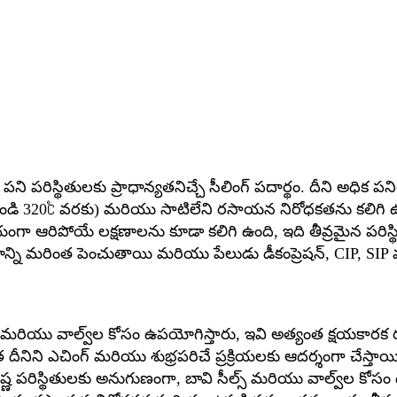
ని పరిస్థితులకు ప్రాధాన్యతనిచ్చే సీలింగ్ పదార్థం. దీని అధిక
 నుండి 320℃ వరకు) మరియు సాటిలేని రసాయన నిరోధకతను కలిగ
ఆరిపోయే లక్షణాలను కూడా కలిగి ఉంది, ఇది తీవ్రమైన పరిస్థిత
భావాన్ని మరింత పెంచుతాయి మరియు పేలుడు డీకంప్రెషన్, CIP,
లు మరియు వాల్వ్‌ల కోసం ఉపయోగిస్తారు, ఇవి అత్యంత క్షయకా
ిని ఎచింగ్ మరియు శుభ్రపరిచే ప్రక్రియలకు ఆదర్శంగా చేస్తాయ
పరిస్థితులకు అనుగుణంగా, బావి సీల్స్ మరియు వాల్వ్‌ల కోసం