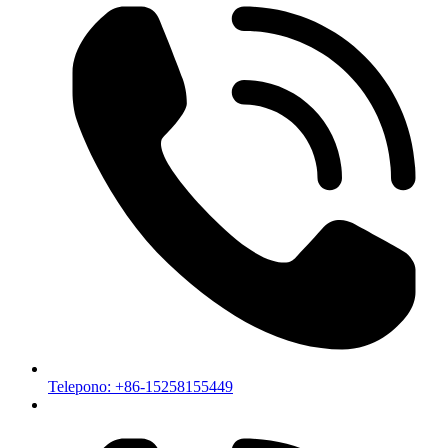
Telepono: +86-15258155449