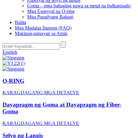
Espesyal na selyo ng langis
Goma – mga bahaging gawa sa metal na bulkanisado
Mga Espesyal na O-ring
Mga Pasadyang Bahagi
Balita
Mga Madalas Itanong (FAQ)
Makipag-ugnayan sa Amin
English
O-RING
KARAGDAGANG MGA DETALYE
Dayapragm ng Goma at Dayapragm ng Fiber-
Goma
KARAGDAGANG MGA DETALYE
Selyo ng Langis