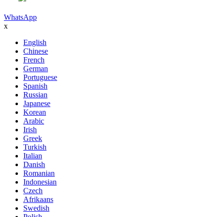
WhatsApp
x
English
Chinese
French
German
Portuguese
Spanish
Russian
Japanese
Korean
Arabic
Irish
Greek
Turkish
Italian
Danish
Romanian
Indonesian
Czech
Afrikaans
Swedish
Polish