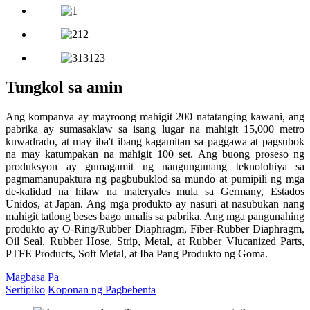
Tungkol sa amin
Ang kompanya ay mayroong mahigit 200 natatanging kawani, ang
pabrika ay sumasaklaw sa isang lugar na mahigit 15,000 metro
kuwadrado, at may iba't ibang kagamitan sa paggawa at pagsubok
na may katumpakan na mahigit 100 set. Ang buong proseso ng
produksyon ay gumagamit ng nangungunang teknolohiya sa
pagmamanupaktura ng pagbubuklod sa mundo at pumipili ng mga
de-kalidad na hilaw na materyales mula sa Germany, Estados
Unidos, at Japan. Ang mga produkto ay nasuri at nasubukan nang
mahigit tatlong beses bago umalis sa pabrika. Ang mga pangunahing
produkto ay O-Ring/Rubber Diaphragm, Fiber-Rubber Diaphragm,
Oil Seal, Rubber Hose, Strip, Metal, at Rubber Vlucanized Parts,
PTFE Products, Soft Metal, at Iba Pang Produkto ng Goma.
Magbasa Pa
Sertipiko
Koponan ng Pagbebenta