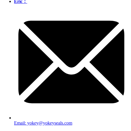
Eric：
Email: yokey@yokeyseals.com