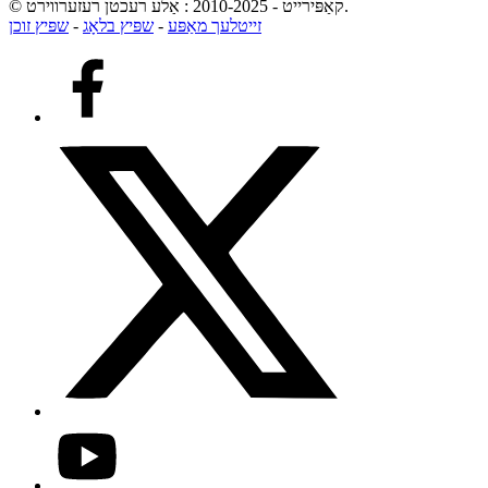
© קאַפּירייט - 2010-2025 : אַלע רעכטן רעזערווירט.
זייטלעך מאַפּע
-
שפּיץ בלאָג
-
שפּיץ זוכן