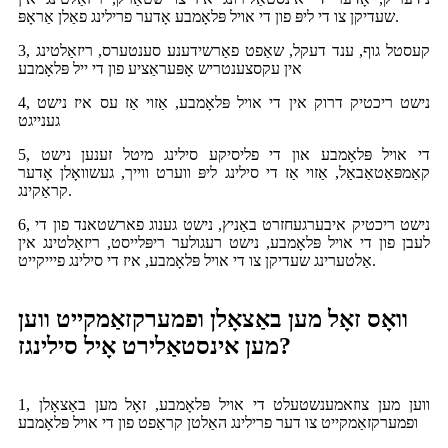
שעדיקן צו די ליפּ פון די אויל פּלאָמבע אָדער פרילינג פאַלן אַראָפּ.
3, קעסטל גוף, ענד דעקל, שאַפט פאַרשידענע סענטערס, ריזאַלטינג
אין עקסצענטריש אָפּעראַציע פון ​​די ייל פּלאָמבע
4, נישט ריכטיק דרוק אין די אויל פּלאָמבע, אַזוי אַז עס איז נישט
גענייגט
5, די אויל פּלאָמבע און די פליסיקע סילינג מיטל זענען נישט
קאַמפּאַטאַבאַל, אַזוי אַז די סילינג ליפּ ווערט ווייך, געשוואָלן אָדער
קראַקינג.
6, נישט ריכטיק איבערגעחזרט באַניץ, נישט גענוג פארשטאנד פון די
לעבן פון די אויל פּלאָמבע, נישט רעגולער ריפּלייסט, ריזאַלטינג אין
אַלטערינג שעדיקן צו די אויל פּלאָמבע, איז די סילינג פיייקייט.
וואָס זאָל מען באַצאָלן ופמערקזאַמקייט ווען
מען אינסטאַלירט אָיל סילינגז?
1, ווען מען צוזאמענשטעלט די אויל פּלאָמבע, זאָל מען באַצאָלן
ופמערקזאַמקייט צו דער פרילינג האַלטן קראַפט פון די אויל פּלאָמבע