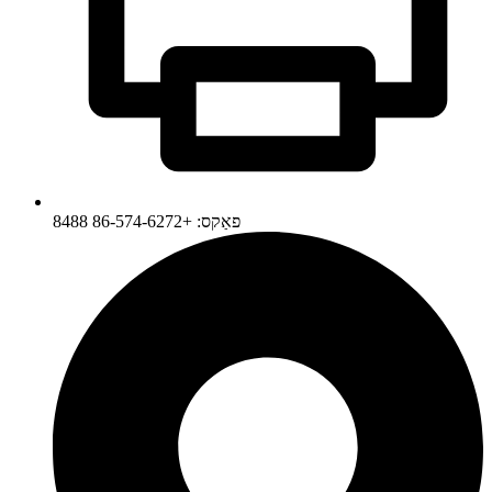
פאַקס: +86-574-6272 8488