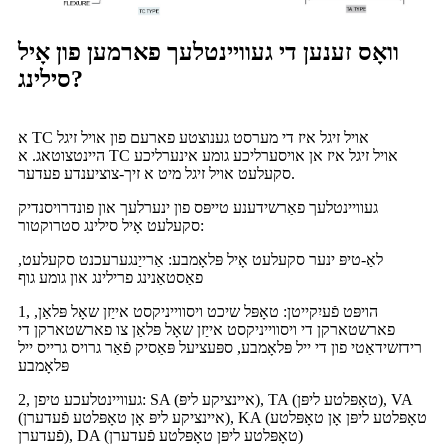
וואָס זענען די געוויינטלעך פארמען פון אָיל
סילינג?
א TC אויל זיגל איז די מערסט גענוצטע פארעם פון אויל זיגל
היינטצוטאג. א TC אויל זיגל איז אן אויסערליכע גומע אינערליכע
סקעלעט אויל זיגל מיט א זיך-צוציענדע פעדער.
געוויינטלעך פאַרשידענע טייפּס פון ינערלעך און פונדרויסנדיק
סקעלעט אָיל סילינג סטרוקטור:
לאַ-טיפּ ינער סקעלעט אָיל פּלאָמבע: אַרייַנגערעכנט סקעלעט,
פאַסטאַנינג פרילינג און גומע גוף
1, הויפּט פֿעיִקייטן: טאָפּל שיכט ויסווייניקסט אייַזן שאָל פּלאַן,
פארשטארקן די ויסווייניקסט אייַזן שאָל פּלאַן צו פארשטארקן די
רידזשידאַטי פון די ייל פּלאָמבע, ספּעציעל פּאַסיק פֿאַר גרויס גרייס ייל
פּלאָמבע
2, געוויינטלעכע טיפן: SA (איינציקע ליפּ), TA (טאָפּלטע ליפּן), VA
(איינציקע ליפּ אָן טאָפּלטע פֿעדערן), KA (טאָפּלטע ליפּן אָן טאָפּלטע
פֿעדערן), DA (טאָפּלטע ליפּן טאָפּלטע פֿעדערן)