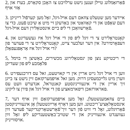
2, פֿאַרזאַמלונג טיילן זענען נישט ערלויבט צו האָבן סקאַרס, בערז און
אַזוי אויף
3. איידער מען שטעלט צוזאם דעם אויל-זיגל, זאָל מען קערפֿול רייניקן
דעם שאַפֿט און די קאַוואַטי און באַדעקן זיי מיט אַ שיכט פֿעט, כּדי צו
פֿאַרשוואַכן די ליפּ ביים אינסטאַלירן דעם אויל-זיגל.
4. קאָנטראָלירט צי די זיגל ליפּ פון די אויל זיגל איז געשעדיגט און
דעפאָרמירט? אין דער זעלבער צייט, קאָנטראָלירט צי די פעדער פון
די אויל זיגל איז אַראָפּגעפאַלן?
5, די ריכטיקע נוצן פון ינסטאַלירונג מכשירים, באַשיצן די בוימל
פּלאָמבע ליפּ פון שעדיקן
6. ווען די אויל זיגל גייט אריין אין די קאויטעט, זאל עס דורכגעפירט
ווערן מיט גלייכמעסיגן דרוק. מען זאל אויפמערקזאם זיין נישט צו בייגן
זיך אריין אין די אינעווייניגסטע קאנטראל, אנדערש וועט עס
פאראורזאכן דיפארמאציע פון ​​די אויל זיגל און פירן צו ליקינג.
7, ביים צוזאמענשטעלן, זאָל מען אויפמערקזאַם זײַן אויף דער
אינסטאַלאַציע־ריכטונג. ווען מען דאַרף אַרײַנשטעלן אַן אינעווייניקסטן
פֿאַרזיגלונג, זאָל די זײַט פֿון דער זיך־פֿאַרשטאַרקנדיקער פֿעדער זײַן
געווענדט אינעווייניק און די שטויב־באַשטענדיקע ליפּ זאָל זײַן
אויסווייניק.