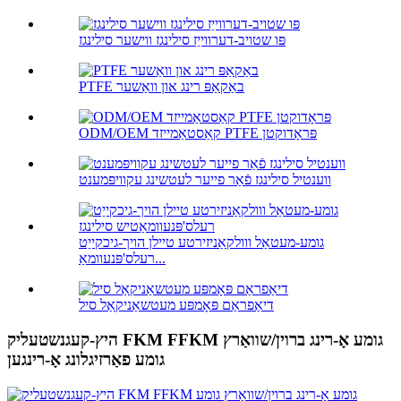
פּו שטויב-דערווייַז סילינגז ווישער סילינגז
PTFE באַקאַפּ רינג און וואַשער
ODM/OEM קאַסטאַמייזד PTFE פּראָדוקטן
ווענטיל סילינגז פֿאַר פייער לעטשינג עקוויפּמענט
גומע-מעטאַל ווולקאַניזירטע טיילן הויך-גיכקייַט
רעלס'פּנעוומאַ...
דיאַפראַם פּאָמפּע מעטשאַניקאַל סיל
היץ-קעגנשטעליק FKM FFKM גומע אָ-רינג ברוין/שוואַרץ
גומע פאַרזיגלונג אָ-רינגען