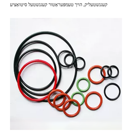
קעגנשטעליק, הויך טעמפּעראַטור קעגנשטעל סיטואַציע