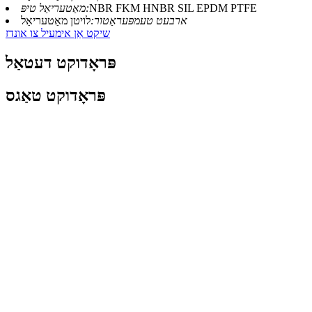
NBR FKM HNBR SIL EPDM PTFE
מאַטעריאַל טיפּ:
ארבעט טעמפּעראַטור:
לויטן מאַטעריאַל
שיקט אַן אימעיל צו אונדז
פּראָדוקט דעטאַל
פּראָדוקט טאַגס