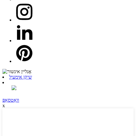
שיקן אימעיל
וואַטסאַפּ
x