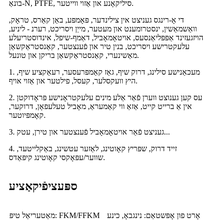
בונאַ-N, PTFE, סיליקאָנע און אַזוי ווייטער.
די אָ-רינגס געניצט אין צילינדער, פּאָמפּע, באַן קאַרס, טראָק,
וואַשמאַשין, ינסטרומענט און מעטער, מייַן ויסריכט, רערנ - ליניע,
הויזגעזינד אַפּפּליאַנסעס, אויטאָמאָביל, דאַמף-שיפל, אינדוסטריעלע
עלעקטרישע ויסריכט, בנין טיר און פֿענצטער, קאַנסטראַקשאַן
מאַשינערי, קאַנסטראַקשאַן בריקן און טונעל.
1. מעכאַנישע סילינג, דרוק שיף, גאַז קאַמפּרעסער, רעאַקציע שיף,
היץ וועקסלער, קעסל, פילטער און אַזוי אויף.
2. עס קען גענוצט ווערן פֿאַר אַלע מינים עלעקטראָנישע פּראָדוקטן
אין אַ ברייט קייט, אַזאַ ווי קאַמעראַ, מאָביל טעלעפאָן, דרוקער,
קאָמפּיוטער.
3. געניצט פֿאַר אויטאָמאָביל פֿענצטער און טירן, עטק...
4. זייד דרוק, שפּריץ קאָוטינג, לאַזער עטשינג, באַקלייטעד,
שווער/עפּאָקסי קאָוטינג קיפּאַדס.
ספּעציפֿיקאַציע
אָרט פון אָפּשטאַם: נינגבאָ, כינע
מאַטעריאַל טיפּ: FKM/FFKM