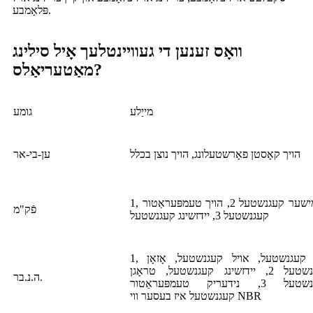
פּלאָמבע.
וואָס זענען די געוויינטלעך אָיל סילינג
מאַטעריאַלס?
מייַלע
גומע
הויך קאָסטן פאָרשטעלונג, הויך נוצן בכלל
ען-בי-אר
1, כעמישער קעגנשטעל 2, הויך טעמפּעראַטור
פֿק"מ
קעגנשטעל 3, יידזשינג קעגנשטעל
1, היץ קעגנשטעל, אויל קעגנשטעל, אָזאָן
קעגנשטעל 2, יידזשינג קעגנשטעל, טראָגן
ה.נ.בר.
קעגנשטעל 3, נידעריק טעמפּעראַטור
קעגנשטעל איז בעסער ווי NBR