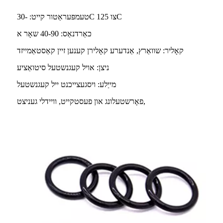
טעמפּעראַטור קייט: -30C צו 125C
כאַרדנאַס: 40-90 שאָר א
קאָליר: שוואַרץ, אַנדערע קאָלירן קענען זיין קאַסטאַמייזד
ניצן: אויל קעגנשטעל סיטואַציע
מייַלע: ויסגעצייכנט ייל קעגנשטעל
פאָרשטעלונג און פעסטקייט, וויידלי געניצט,