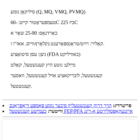
סיליקאָן גומע (Q, MQ, VMQ, PVMQ)
טעמפּעראַטור קייט: -60C ביז 225C
כאַרדנאַס: 25-90 שאָר א
קאָליר: רויט/טראַנספּאַרענט (קלאָר)/ווייס, אאז"ו ו.
ניצן: עסן סיטואַציע (FDA באוויליקט)
מייַלע: גוטע היץ קעגנשטעל, קאַלט
קעגנשטעל, לובריקאציע אויל קעגנשטעל, וואסער
קעגנשטעל.
פריערדיג:
הויך דרוק קעגנשטעליק פיבער גומע פּאָמפּע דיאַפראַגם
כעמישע קעגנשטעל FEP/PFA איינגעקאַפּסולירטע אָ-רינג
ווייטער: