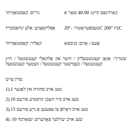
כאַרדנאַס קייט: 40-90 שאָר א
גרייס: קאַסטאַמייזד
טעמפּעראַטור: -20°C ביז 200°C
אַפּליקאַציע: אַלע ינדאַסטריז
אָעם / אָדם: בנימצא
קאָליר: קאַסטאַמייזד
שטריך: אָזאָן קעגנשטעליק / זויער און אַלקאַלי קעגנשטעל / היץ
קעגנשטעל / כעמישער קעגנשטעל / וועטער קעגנשטעל
פירן צייט:
1).1 טעג אויב סחורה אין לאַגער
2).10 טעג אויב מיר האָבן יגזיסטינג פורעם
3).15 טעג אויב דאַרפֿן צו עפענען אַ נייַע פורעם
4). 10 טעג אויב יערלעך פאָדערונג ינפאָרמד