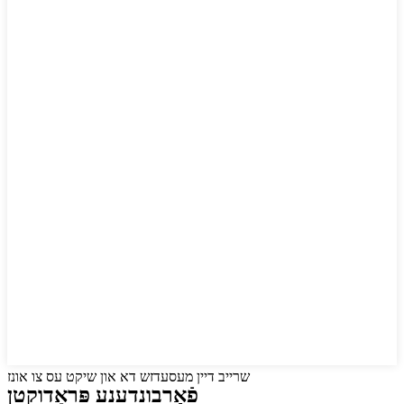
שרייב דיין מעסעדזש דא און שיקט עס צו אונז
פֿאַרבונדענע פּראָדוקטן