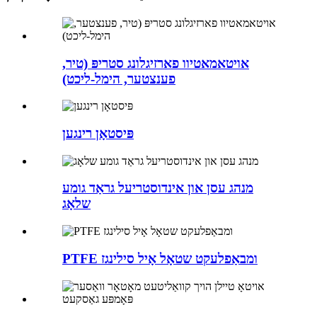
אויטאמאטיוו פארזיגלונג סטריפּ (טיר,
פענצטער, הימל-ליכט)
פּיסטאָן רינגען
מנהג עסן און אינדוסטריעל גראַד גומע
שלאָג
PTFE ומבאַפלעקט שטאָל אָיל סילינגז