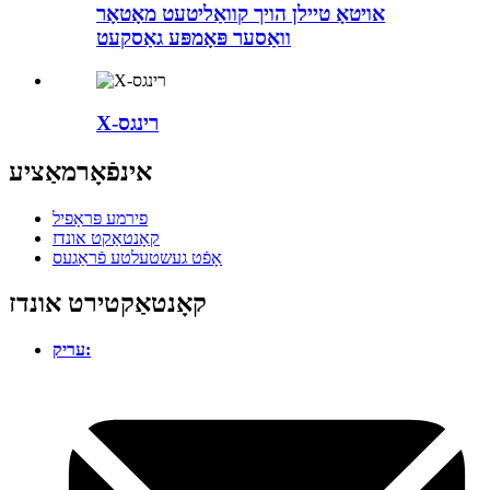
אויטאָ טיילן הויך קוואַליטעט מאָטאָר
וואַסער פּאָמפּע גאַסקעט
X-רינגס
אינפֿאָרמאַציע
פירמע פּראָפיל
קאָנטאַקט אונדז
אָפֿט געשטעלטע פֿראַגעס
קאָנטאַקטירט אונדז
עריק: