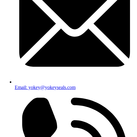
Email: yokey@yokeyseals.com