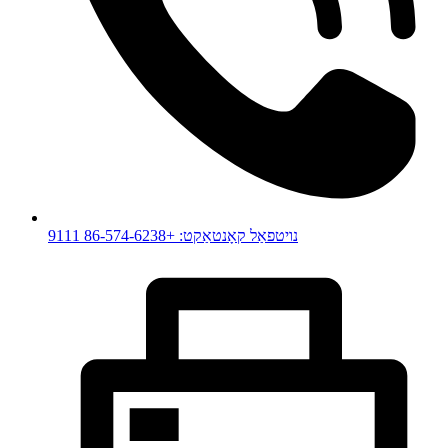
נויטפאַל קאָנטאַקט: +86-574-6238 9111