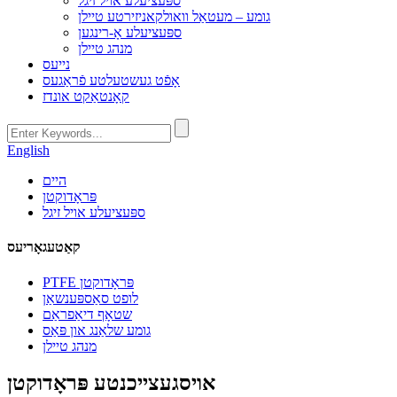
ספּעציעלע אויל זיגל
גומע – מעטאַל וואולקאניזירטע טיילן
ספּעציעלע אָ-רינגען
מנהג טיילן
נייעס
אָפֿט געשטעלטע פֿראַגעס
קאָנטאַקט אונדז
English
היים
פּראָדוקטן
ספּעציעלע אויל זיגל
קאַטעגאָריעס
PTFE פּראָדוקטן
לופט סאַספּענשאַן
שטאָף דיאַפראַם
גומע שלאַנג און פּאַס
מנהג טיילן
אויסגעצייכנטע פּראָדוקטן