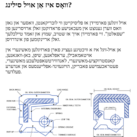
וואָס איז אַן אויל סילינג?
אויל זיגלען פארמיידן אז פליסיקייטן ווי לובריקאנטן, וואסער און גאזן
וואס ווערן גענוצט אין מעכאנישע פראדוקטן זאלן ארויסרינען פון
"שפאלטן". זיי פארמיידן אויך אז שטויב, שמוץ און זאמד טיילכלעך
זאלן אריינקומען פון אינדרויסן.
אן אויל-זיגל איז א וויכטיגע געצייג פארן פארזיגלען מאשינערי אין
אויטאמאבילן, עראפלאנען, שיפן, באן-וואגאנען,
קאנסטרוקציע-מאשינערי, לאנדווירטשאפטלעכע מאשינערי,
פעטראכעמישע פאבריקן, הויזגעזינד-אפלייענסעס און אנדערע
פעלדער.