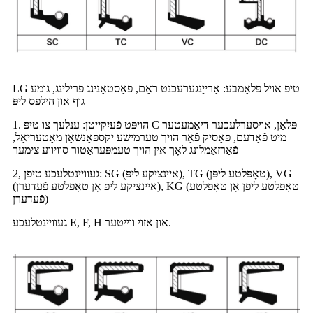
LG טיפּ אויל פּלאָמבע: אַרייַנגערעכנט ראַם, פאַסטאַנינג פרילינג, גומע
גוף און הילפס ליפּ
1. הויפּט פֿעיִקייטן: ענלעך צו טיפּ C פּלאַן, אויסערלעכער דיאַמעטער
מיט פֿאָדעם, פּאַסיק פֿאַר הויך טערמישע יקספּאַנשאַן מאַטעריאַל,
פֿאַרזאַמלונג לאָך אין הויך טעמפּעראַטור סוויווע צימער
2, געוויינטלעכע טיפן: SG (איינציקע ליפּ), TG (טאָפּלטע ליפּן), VG
(איינציקע ליפּ אָן טאָפּלטע פֿעדערן), KG (טאָפּלטע ליפּן אָן טאָפּלטע
פֿעדערן)
געוויינטלעכע E, F, H און אזוי ווייטער.