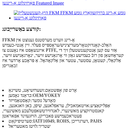
קורצע באַשרייַבונג:
FFKM אָ-רינג ווערט מערסטנס גענוצט אין
האַלב-קאָנדוקטאָר/מעדיציניש/עראָספּייס פעלד. זיין אַנטי-כעמיש
אייגנשאַפט איז נאָענט צו PTFE, אַזוי עס קען אַנטקעגנשטעלן זיך די
קעראָוזשאַן פון רובֿ כעמישע גאַזן ווי אָרגאַנישע זויער, ינאָרגאַנישע זויער,
אַלקאַלי, קעטאָן, עסטער, עטער און אַלקאָהאָל. אַ פּראָבע אָרדער איז
באַגריסן!
אָרט פון אָפּשטאַם:
זשעדזשיאַנג, טשיינאַ
OEM/YOKEY
בראַנד נאָמען:
מאָדעל נומער:
קאַסטאַמייזד
אַפּליקאַציע:
אויטאמאבילן, עראפלאנען, שיפן, באן וואגאנען,
קאנסטרוקציע מאשינערי, לאנדווירטשאפטלעכע מאשינערי,
פעטראכעמישע פאבריקן, הויזגעזינד אפאראטן
IATF16949, ROHS, דערגרייכן, PAHS
סערטיפיקאַט:
שטריך:
לויטן מאַטעריאַל