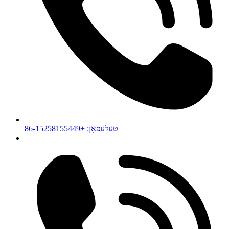
טעלעפאָן: +86-15258155449