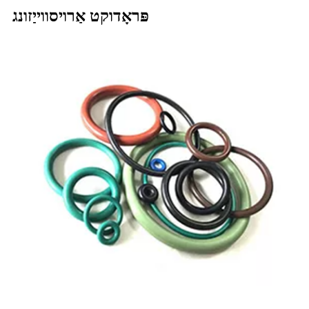
פּראָדוקט אַרויסווייַזונג