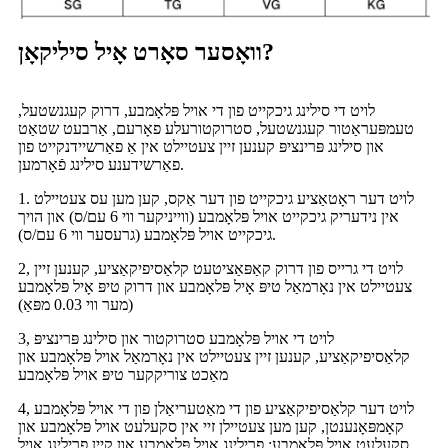
וואָסער סאָרט אָיל סיליקאָן?
לויט די סילינג גיכקייט פון די אויל פּלאָמבע, דרוק קעגנשטעל,
טעמפּעראַטור קעגנשטעל, סטרוקטורעלע פאָרעם, אַרבעט שטאַט
און סילינג פּרינציפּ קענען זיין צעטיילט אין אַ פאַרשיידנקייט פון
פאַרשידענע סילינג פֿאָרמען.
1. לויט דער ראָטאַציע גיכקייט פון דער אַקס, קען מען עס צעטיילט
אין נידעריק גיכקייט אויל פּלאָמבע (ווייניקער ווי 6 עם/ס) און הויך
גיכקייט אויל פּלאָמבע (גרעסער ווי 6 עם/ס).
2, לויט די גרייס פון דרוק קאַפּאַציטעט קלאַסיפיקאַציע, קענען זיין
צעטיילט אין נאָרמאַל טיפּ אָיל פּלאָמבע און דרוק טיפּ אָיל פּלאָמבע
(מער ווי 0.03 מפּאַ)
3, לויט די אויל פּלאָמבע סטרוקטור און סילינג פּרינציפּ
קלאַסיפיקאַציע, קענען זיין צעטיילט אין נאָרמאַל אויל פּלאָמבע און
מאַכט צוריקקער טיפּ אויל פּלאָמבע
4, לויט דער קלאַסיפיקאַציע פון ​​די מאַטעריאַלן פון די אויל פּלאָמבע
קאָמפּאָנענטן, קען מען צעטיילן זיי אין סקעלעט אויל פּלאָמבע און
סקעלעט אויל פּלאָמבע; פרילינג אויל פּלאָמבע און קיין פרילינג אויל