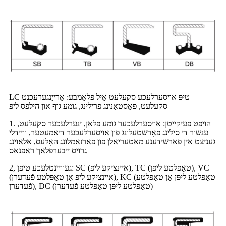
LC טיפּ אויסערלעכע סקעלעט אָיל פּלאָמבע: אַרייַנגערעכנט
סקעלעט, פאַסטאַנינג פרילינג, גומע גוף און הילפס ליפּ
1. הויפּט פֿעיִקייטן: אויסערלעכער גומע פּלאַן, ינערלעכער סקעלעט,
ענשור די סילינג פאָרשטעלונג פון אויסערלעכער דיאַמעטער, וויידלי
געניצט אין פֿאַרשידענע מאַטעריאַלן פון פֿאַרזאַמלונג האָלעס, אַלאַוינג
גרויס ייבערפלאַך ראַפנאַס
2, געוויינטלעכע טיפן: SC (איינציקע ליפּ), TC (טאָפּלטע ליפּן), VC
(איינציקע ליפּ אָן טאָפּלטע פֿעדערן), KC (טאָפּלטע ליפּן אָן טאָפּלטע
פֿעדערן), DC (טאָפּלטע ליפּן טאָפּלטע פֿעדערן)