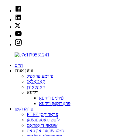
היים
וועגן אונדז
פירמע פּראָפיל
קאַטאַלאָג
דאַונלאָודן
ווידעא
פֿירמע ווידעאָ
פּראָדוקטן ווידעא
פּראָדוקטן
PTFE פּראָדוקטן
לופט סאַספּענשאַן
שטאָף דיאַפראַם
גומע שלאַנג און פּאַס