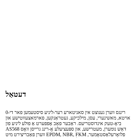
דעטאַל
0-רינגס ווערן גענוצט אין סאניטארע רער-ליניע סיסטעמען פאר די
אויטא, מאשינערי, עסן, מילכיקע, געטראַנקען, פארמאצעווטישע און
ביאָ-טעק אינדוסטריעס. ראַבער פאַב אָפפערט אַ פולע ליניע פון ​​
AS568 דאַש נומערן, מעטרישע, און ספּעציעלע אָ-רינג גרייסן וואָס
ווערן פאַבריצירט מיט EPDM, NBR, FKM פלואָרעלאַסטאָמער,