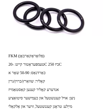
FKM (פלואָראָקאַרבאָן)
טעמפּעראַטור קייט: -20C ביז 250C
כאַרדנאַס: 50-90 שאָר א
קאָליר: שוואַרץ/ברוין/גרין
אנדערע קאָליר קענען קאַסטאַמייז
ניצן: אויל קעגנשטעל און כעמישער סיטואַציע
מייַלע: טראָגן קעגנשטעל, זויער און אַלקאַלי