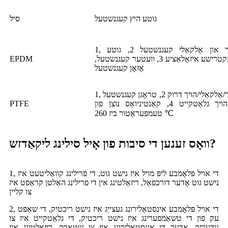
גוטע היץ קעגנשטעל
סיל
1, זויער און אַלקאַלי קעגנשטעל 2, גוטע
עלעקטרישע איזאָלאַציע 3, וועטער קעגנשטעל,
EPDM
אָזאָן קעגנשטעל
1, זויער/אַלקאַלי/הויך דרוק 2, טראָגן קעגנשטעל
3, הויך גלאַטקייט 4, קאַנטיניואַס נוצן פון
PTFE
טעמפּעראַטור ביז 260 ℃
וואָס זענען די סיבות פון אָיל סילינג ליקאַדזש?
1, די אויל פּלאָמבע ליפּ מויל איז נישט גוט, די פרילינג קוואַליטעט איז
נישט גוט אָדער דורכפאַל, ריזאַלטינג אין די פרילינג האַלטן קראַפט איז
צו קליין
2, די אויל פּלאָמבע אינסטאַלירונג געצייַג איז נישט ריכטיק, די שאַפט
עק פון די טשאַמפערינג איז נישט ריכטיק, די גלאַטקייט איז צו
נידעריק, אָדער די אינסטאַלירונג איז צו שטאַרק, ריזאַלטינג אין